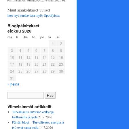
li Eskelinen. #marko2025 #vaalit2025 #Helsinki #perussuomalaiset
Muut ajankohtaiset uutiset
how nyt kuultavissa myös
Spotifyissa
.
Blogipäivitykset
elokuu 2026
ma
ti
ke
to
pe
la
su
1
2
3
4
5
6
7
8
9
10
11
12
13
14
15
16
17
18
19
20
21
22
23
24
25
26
27
28
29
30
31
« heinä
Viimeisimmät artikkelit
Turvallisuus tarvitsee verkkoja,
teollisuutta ja työtä
21.7.2026
Päivän blogi – Turvallisuus, energia ja
työ ovat sama ketju
14.7.2026