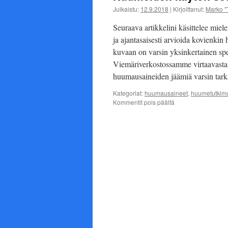
Julkaistu:
12.9.2018
|
Kirjoittanut:
Marko "
Seuraava artikkelini käsittelee mielen
ja ajantasaisesti arvioida kovienk
kuvaan on varsin yksinkertainen sp
Viemäriverkostossamme virtaavasta 
huumausaineiden jäämiä varsin tarka
Kategoriat:
huumausaineet
,
huumetutkim
artikkelissa
Kommentit pois päältä
Huumeiden
käytön
seuranta
jätevesitukimuksell