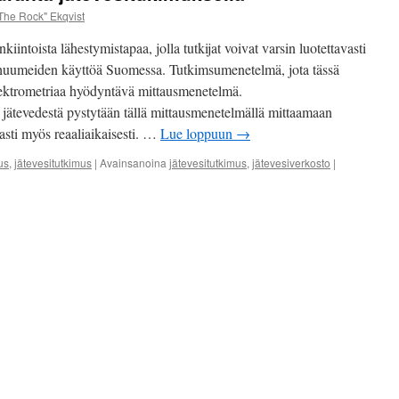
jäsenenenämme toimii He
The Rock" Ekqvist
kiintoista lähestymistapaa, jolla tutkijat voivat varsin luotettavasti
Marko Ekqvist – Talk S
in huumeiden käyttöä Suomessa. Tutkimsumenetelmä, jota tässä
ektrometriaa hyödyntävä mittausmenetelmä.
jätevedestä pystytään tällä mittausmenetelmällä mittaamaan
sti myös reaaliaikaisesti. …
Lue loppuun
→
us
,
jätevesitutkimus
|
Avainsanoina
jätevesitutkimus
,
jätevesiverkosto
|
a