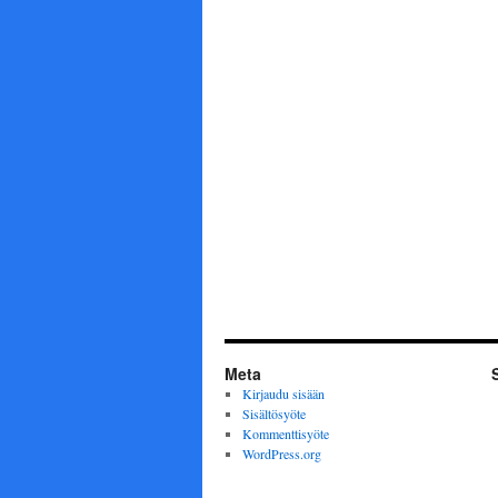
Meta
Kirjaudu sisään
Sisältösyöte
Kommenttisyöte
WordPress.org