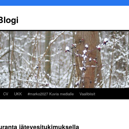
Blogi
CV
UKK
#marko2027 Kuvia medialle
Vaalibiisit
Marko Ekqvist
Työllisy
ranta jätevesitukimuksella