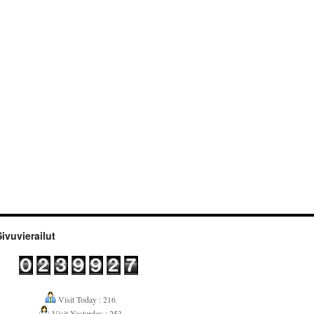
Sivuvierailut
Visit Today : 216
Visit Yesterday : 253