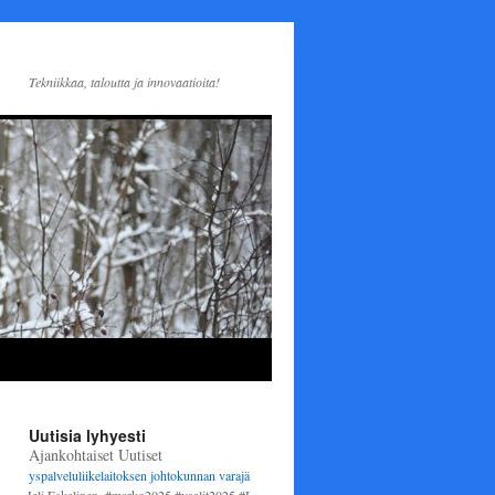
Tekniikkaa, taloutta ja innovaatioita!
Uutisia lyhyesti
Ajankohtaiset Uutiset
yspalveluliikelaitoksen johtokunnan varajäseneksi
1.6.2025 alkaen. Varsinaisena