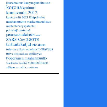
kansantalous
kaupunginvaltuusto
korona
koulutus
kuntavaalit 2012
kuntavaalit 2021
lähipalvelut
maahanmuutto
maakuntauudistus
mielenterveyspalvelut
palvelujärjestelmä
perussuomalaiset
PS auto
SARS-Cov-2
SOTE
tartuntaketjut
tehokkuus
tuottavuus
tulevan viikon ohjelma
turve
työllisyys
työllistäminen
työperäinen maahanmuutto
vientiteollisuus
vaalikiertue
vaalityö
viikon varrelta
yrittäminen