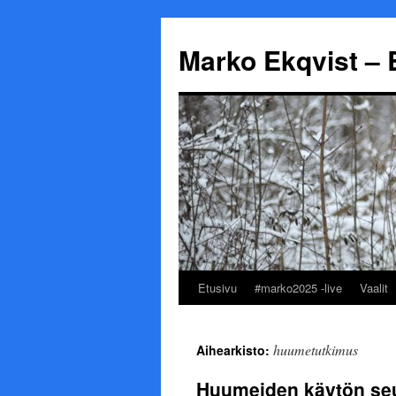
Marko Ekqvist – 
Etusivu
#marko2025 -live
Vaalit
Siirry
sisältöön
huumetutkimus
Aihearkisto:
Huumeiden käytön seu