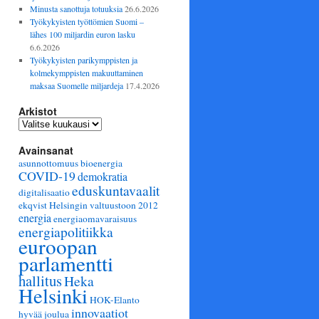
Minusta sanottuja totuuksia
26.6.2026
Työkykyisten työttömien Suomi –
lähes 100 miljardin euron lasku
6.6.2026
Työkykyisten parikymppisten ja
kolmekymppisten makuuttaminen
maksaa Suomelle miljardeja
17.4.2026
Arkistot
Arkistot
Avainsanat
asunnottomuus
bioenergia
COVID-19
demokratia
eduskuntavaalit
digitalisaatio
ekqvist Helsingin valtuustoon 2012
energia
energiaomavaraisuus
energiapolitiikka
euroopan
parlamentti
hallitus
Heka
Helsinki
HOK-Elanto
innovaatiot
hyvää joulua