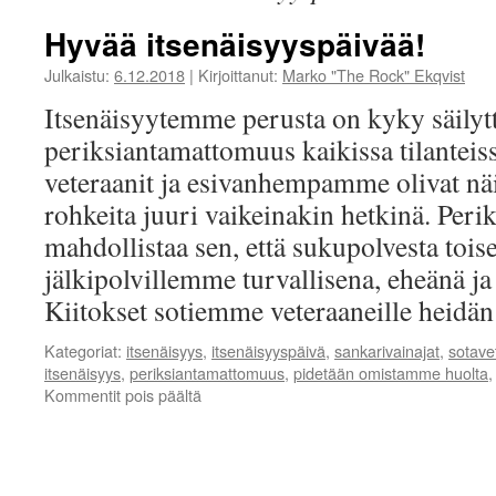
Hyvää itsenäisyyspäivää!
Julkaistu:
6.12.2018
|
Kirjoittanut:
Marko "The Rock" Ekqvist
Itsenäisyytemme perusta on kyky säilyt
periksiantamattomuus kaikissa tilantei
veteraanit ja esivanhempamme olivat näi
rohkeita juuri vaikeinakin hetkinä. Per
mahdollistaa sen, että sukupolvesta to
jälkipolvillemme turvallisena, eheänä ja
Kiitokset sotiemme veteraaneille heid
Kategoriat:
itsenäisyys
,
itsenäisyyspäivä
,
sankarivainajat
,
sotave
itsenäisyys
,
periksiantamattomuus
,
pidetään omistamme huolta
artikkelissa
Kommentit pois päältä
Hyvää
itsenäisyyspäivää!