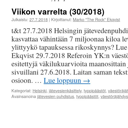
Viikon varrelta (30/2018)
Julkaistu:
27.7.2018
|
Kirjoittanut:
Marko "The Rock" Ekqvist
t&t 27.7.2018 Helsingin jätevedenpuhd
kasvattaa vähintään 7 miljoonaa kiloa l
ylittyykö tapauksessa rikoskynnys? Lue 
Ekqvist 29.7.2018 Referoin YK:n väest
esitettyjä väkilukuarvioita maanosittain 
sivuillani 27.6.2018. Laitan saman tekst
osioon. …
Lue loppuun
→
Kategoriat:
Helsinki
,
jätevesienkäsittely
,
typpipäästöt
,
väestöräjä
Avainsanoina
jätevesien puhdistus
,
typpipäästöt
,
väestöräjähdys