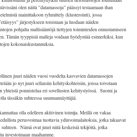
htävissäni olen näitä ”datamassoja” päässyt testaamaan ihan
telmistä mainittakoon ryhmittely (klusterointi), jossa
etäisyys” järjestykseen toisistaan ja luodaan näiden
ntojen pohjalta mallisääntöjä tiettyjen toiminteiden ennustamiseen
en. Tämän tyyppisiä malleja voidaan hyödyntää esimerkiksi, kun
oitojen kokonaiskustannuksia.
llinen juuri näiden vuosi vuodelta kasvavien datamassojen
ään jo nyt juuri sellaisiin kehityskohteisiin, joissa toivotaan
 yhteistä ponnistelua eri sovellusten kehitystyössä. Suomi ja
olla tässäkin suhteessa suunnannäyttäjiä.
nnattaa olla edelleen aktiivinen toimija. Meillä on vakaa
edullista perusvoimaa tuottavia ydinvoimalaitoksia, jotka takaavat
uhteen. Nämä ovat juuri niitä keskeisiä tekijöitä, jotka
joita investoimaan maahamme.