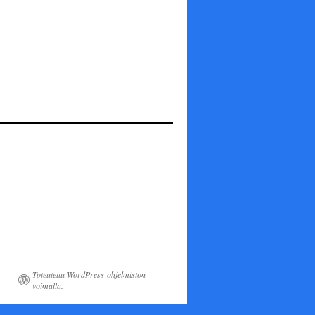
Toteutettu WordPress-ohjelmiston
voimalla.