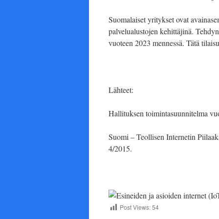
Suomalaiset yritykset ovat avainasem
palvelualustojen kehittäjinä. Tehd
vuoteen 2023 mennessä. Tätä tilaisuu
Lähteet:
Hallituksen toimintasuunnitelma vuo
Suomi – Teollisen Internetin Piilaak
4/2015.
Post Views:
54