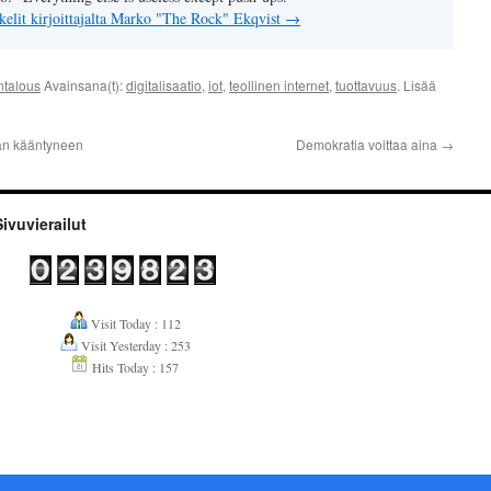
kkelit kirjoittajalta Marko "The Rock" Ekqvist
→
ntalous
Avainsana(t):
digitalisaatio
,
iot
,
teollinen internet
,
tuottavuus
. Lisää
an kääntyneen
Demokratia voittaa aina
→
Sivuvierailut
Visit Today : 112
Visit Yesterday : 253
Hits Today : 157