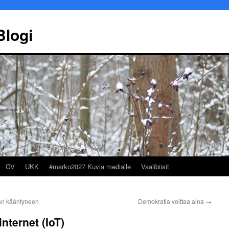
Blogi
CV
UKK
#marko2027 Kuvia medialle
Vaalibiisit
an kääntyneen
Demokratia voittaa aina
→
nternet (IoT)
Marko Ekqvist
Työllisyyspalvelu