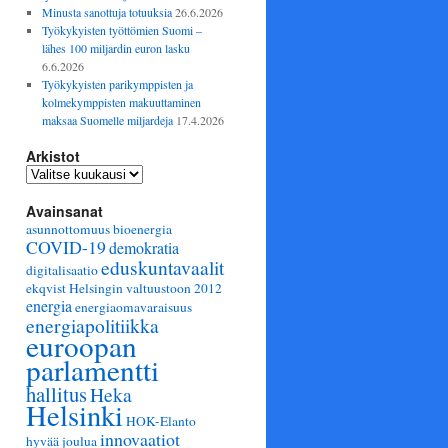
Minusta sanottuja totuuksia
26.6.2026
Työkykyisten työttömien Suomi –
lähes 100 miljardin euron lasku
6.6.2026
Työkykyisten parikymppisten ja
kolmekymppisten makuuttaminen
maksaa Suomelle miljardeja
17.4.2026
Arkistot
Arkistot
Avainsanat
asunnottomuus
bioenergia
COVID-19
demokratia
eduskuntavaalit
digitalisaatio
ekqvist Helsingin valtuustoon 2012
energia
energiaomavaraisuus
energiapolitiikka
euroopan
parlamentti
hallitus
Heka
Helsinki
HOK-Elanto
innovaatiot
hyvää joulua