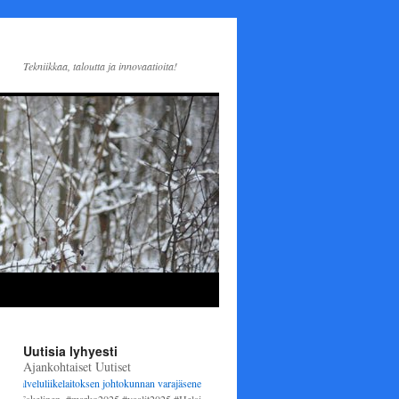
Tekniikkaa, taloutta ja innovaatioita!
Uutisia lyhyesti
Ajankohtaiset Uutiset
liikelaitoksen johtokunnan varajäseneksi
1.6.2025 alkaen. Varsinaisena