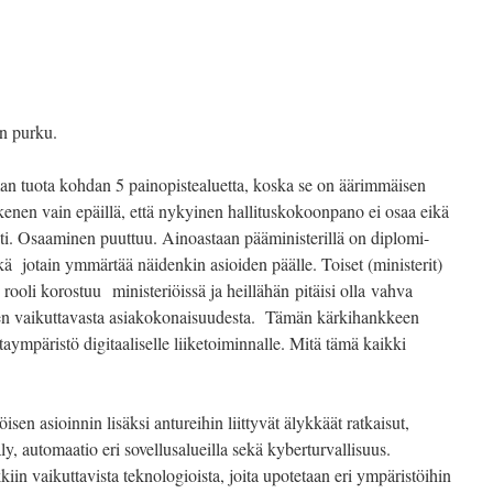
en purku.
an tuota kohdan 5 painopistealuetta, koska se on äärimmäisen
enen vain epäillä, että nykyinen hallituskokoonpano ei osaa eikä
sti. Osaaminen puuttuu. Ainoastaan pääministerillä on diplomi-
hkä jotain ymmärtää näidenkin asioiden päälle. Toiset (ministerit)
ooli korostuu ministeriöissä ja heillähän pitäisi olla vahva
den vaikuttavasta asiakokonaisuudesta. Tämän kärkihankkeen
taympäristö digitaaliselle liiketoiminnalle. Mitä tämä kaikki
isen asioinnin lisäksi antureihin liittyvät älykkäät ratkaisut,
äly, automaatio eri sovellusalueilla sekä kyberturvallisuus.
iin vaikuttavista teknologioista, joita upotetaan eri ympäristöihin