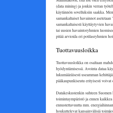
(data mining) ja jonkin verran työte
käytännön sovelluksiin saakka. Mene
samankaltaiset havainnot asetetaan ”
samankaltaisesti käyttäytyvien havai
tai uusien havaintoryhmien luomise
pitää arvioida eri potilasryhmien h
Tuottavuusloikka
Tuottavuusloikka on osaltaan mahdo
hyödyntämisessä. Avointa dataa käytet
lukumääräisesti useamman kehittäjän
pääkaupunkiseutu erityisesti voivat 
Datakeskustenkin suhteen Suomen ka
toimintaympäristö ja ennen kaikkea 
ennustettavuutta mm. energiahinnan s
houkuttelevat kansainvälisiä toimi