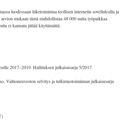
assa luodessaan liiketoimintaa teollisen internetin sovelluksilla ja
yn arvion mukaan tämä mahdollistaa 48 000 uutta työpaikkaa
tta ei kannata jättää käyttämättä.
sille 2017–2019. Hallituksen julkaisusarja 5/2017.
so. Valtioneuvoston selvitys ja tutkimustoiminnan julkaisusarja