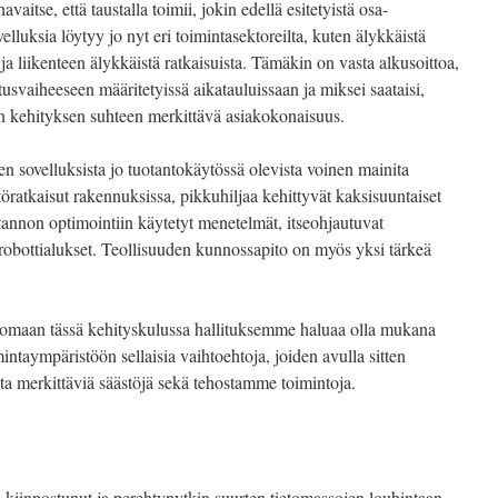
avaitse, että taustalla toimii, jokin edellä esitetyistä osa-
velluksia löytyy jo nyt eri toimintasektoreilta, kuten älykkäistä
ja liikenteen älykkäistä ratkaisuista. Tämäkin on vasta alkusoittoa,
svaiheeseen määritetyissä aikatauluissaan ja miksei saataisi,
 kehityksen suhteen merkittävä asiakokonaisuus.
en sovelluksista jo tuotantokäytössä olevista voinen mainita
öratkaisut rakennuksissa, pikkuhiljaa kehittyvät kaksisuuntaiset
annon optimointiin käytetyt menetelmät, itseohjautuvat
 robottialukset. Teollisuuden kunnossapito on myös yksi tärkeä
omaan tässä kehityskulussa hallituksemme haluaa olla mukana
intaympäristöön sellaisia vaihtoehtoja, joiden avulla sitten
 merkittäviä säästöjä sekä tehostamme toimintoja.
en kiinnostunut ja perehtynytkin suurten tietomassojen louhintaan