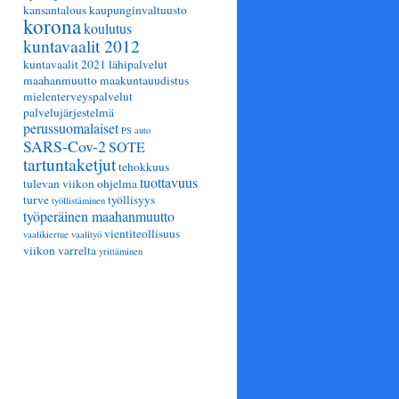
kansantalous
kaupunginvaltuusto
korona
koulutus
kuntavaalit 2012
kuntavaalit 2021
lähipalvelut
maahanmuutto
maakuntauudistus
mielenterveyspalvelut
palvelujärjestelmä
perussuomalaiset
PS auto
SARS-Cov-2
SOTE
tartuntaketjut
tehokkuus
tuottavuus
tulevan viikon ohjelma
turve
työllisyys
työllistäminen
työperäinen maahanmuutto
vientiteollisuus
vaalikiertue
vaalityö
viikon varrelta
yrittäminen