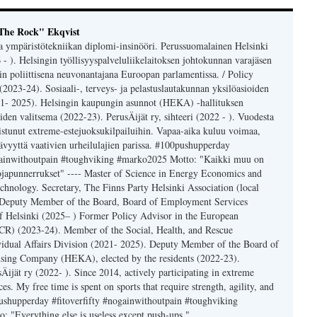
The Rock" Ekqvist
a ympäristötekniikan diplomi-insinööri. Perussuomalainen Helsinki
6 - ). Helsingin työllisyyspalveluliikelaitoksen johtokunnan varajäsen
n poliittisena neuvonantajana Euroopan parlamentissa. / Policy
023-24). Sosiaali-, terveys- ja pelastuslautakunnan yksilöasioiden
21- 2025). Helsingin kaupungin asunnot (HEKA) -hallituksen
iden valitsema (2022-23). PerusÄijät ry, sihteeri (2022 - ). Vuodesta
listunut extreme-estejuoksukilpailuihin. Vapaa-aika kuluu voimaa,
tävyyttä vaativien urheilulajien parissa. #100pushupperday
ogainwithoutpain #toughviking #marko2025 Motto: "Kaikki muu on
nojapunnerrukset" ---- Master of Science in Energy Economics and
hnology. Secretary, The Finns Party Helsinki Association (local
 Deputy Member of the Board, Board of Employment Services
of Helsinki (2025– ) Former Policy Advisor in the European
CR) (2023-24). Member of the Social, Health, and Rescue
idual Affairs Division (2021- 2025). Deputy Member of the Board of
using Company (HEKA), elected by the residents (2022-23).
Äijät ry (2022- ). Since 2014, actively participating in extreme
ces. My free time is spent on sports that require strength, agility, and
shupperday #fitoverfifty #nogainwithoutpain #toughviking
 "Everything else is useless except push-ups."