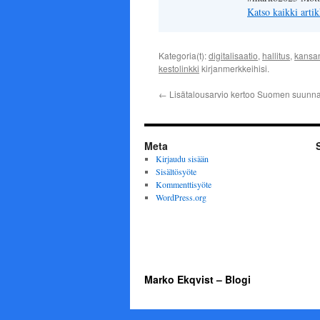
Katso kaikki arti
Kategoria(t):
digitalisaatio
,
hallitus
,
kansa
kestolinkki
kirjanmerkkeihisi.
←
Lisätalousarvio kertoo Suomen suunn
Meta
Kirjaudu sisään
Sisältösyöte
Kommenttisyöte
WordPress.org
Marko Ekqvist – Blogi