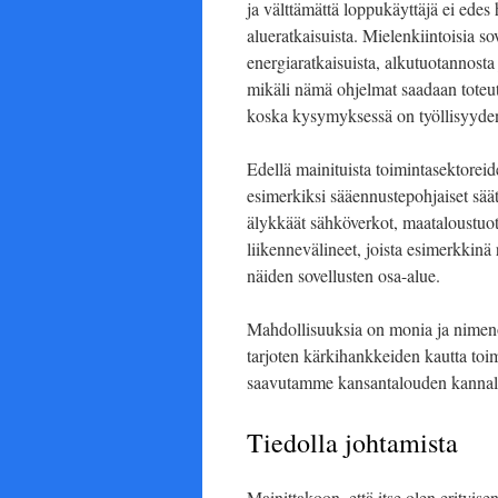
ja välttämättä loppukäyttäjä ei edes h
alueratkaisuista. Mielenkiintoisia so
energiaratkaisuista, alkutuotannosta 
mikäli nämä ohjelmat saadaan toteutu
koska kysymyksessä on työllisyyden
Edellä mainituista toimintasektoreid
esimerkiksi sääennustepohjaiset säät
älykkäät sähköverkot, maataloustuot
liikennevälineet, joista esimerkkinä
näiden sovellusten osa-alue.
Mahdollisuuksia on monia ja nimen
tarjoten kärkihankkeiden kautta toim
saavutamme kansantalouden kannalta
Tiedolla johtamista
Mainittakoon, että itse olen erityis