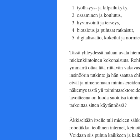
työllisyys- ja kilpailukyky,
osaaminen ja koulutus,
hyvinvointi ja terveys,
biotalous ja puhtaat ratkaisut,
digitalisaatio, kokeilut ja normi
Tässä yhteydessä haluan avata hiem
mielenkiintoinen kokonaisuus. Rohk
ymmärrä ottaa tätä riittävän vakava
insinöörin tutkinto ja hän saattaa e
eivät ja nimenomaan mininstereiden r
näkemys tästä yli toimintasektorei
tavoitteena on luoda suotuisa toimin
tarkoittaa sitten käytännössä?
Äkkiseltään itselle tuli mieleen sähkö
robotiikka, teollinen internet, keino
Voidaan siis puhua kaikkeen ja kaikk