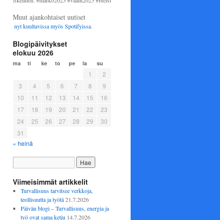
inen. #marko2025 #vaalit2025 #Helsinki #perussuomalaiset
Muut ajankohtaiset uutiset
kuultavissa myös
Spotifyissa
.
Blogipäivitykset
elokuu 2026
ma
ti
ke
to
pe
la
su
1
2
3
4
5
6
7
8
9
10
11
12
13
14
15
16
17
18
19
20
21
22
23
24
25
26
27
28
29
30
31
« heinä
Viimeisimmät artikkelit
Turvallisuus tarvitsee verkkoja,
teollisuutta ja työtä
21.7.2026
Päivän blogi – Turvallisuus, energia ja
työ ovat sama ketju
14.7.2026