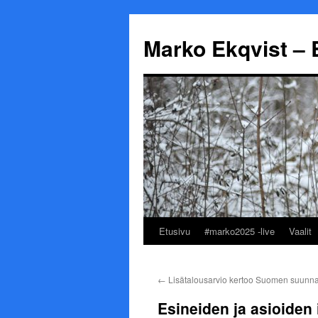
Marko Ekqvist – 
Etusivu
#marko2025 -live
Vaalit
Siirry
sisältöön
←
Lisätalousarvio kertoo Suomen suunn
Esineiden ja asioiden i