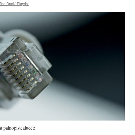
jäsenenenämme toimii Heli Eskel
The Rock" Ekqvist
Marko Ekqvist – Talk Show nyt 
t painopistealueet: