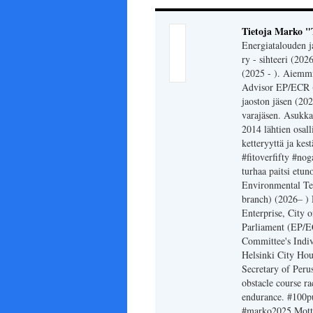
Tietoja Marko "
Energiatalouden j
ry - sihteeri (202
(2025 - ). Aiemmi
Advisor EP/ECR (2
jaoston jäsen (20
varajäsen. Asukka
2014 lähtien osal
ketteryyttä ja kes
#fitoverfifty #n
turhaa paitsi etu
Environmental Tec
branch) (2026– )
Enterprise, City 
Parliament (EP/E
Committee's Indiv
Helsinki City Ho
Secretary of Perus
obstacle course ra
endurance. #100pu
#marko2025 Motto: