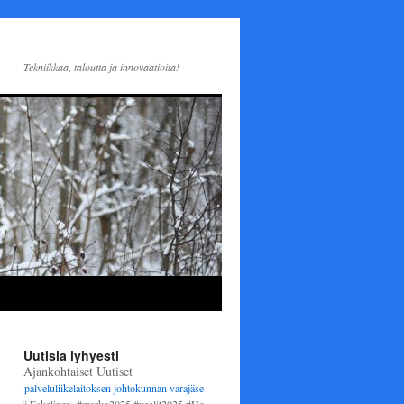
Tekniikkaa, taloutta ja innovaatioita!
Uutisia lyhyesti
Ajankohtaiset Uutiset
alveluliikelaitoksen johtokunnan varajäseneksi
1.6.2025 alkaen. Varsinaisena