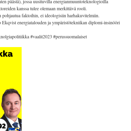
en päästä), jossa uusituvilla energianmuuntoteknologioilla
oreiden kanssa tulee olemaan merkittävä rooli.
 pohjautua faktoihin, ei ideologisiin harhakuvitelmiin.
kqvist energiatalouden ja ympäristötekniikan diplomi-insinööri
nolgiapolitiikka #vaalit2023 #perussuomalaiset