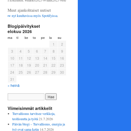
Eskelinen. #marko2025 #vaalit2025 #Helsinki #perussuomalaiset
Muut ajankohtaiset uutiset
 nyt kuultavissa myös
Spotifyissa
.
Blogipäivitykset
elokuu 2026
ma
ti
ke
to
pe
la
su
1
2
3
4
5
6
7
8
9
10
11
12
13
14
15
16
17
18
19
20
21
22
23
24
25
26
27
28
29
30
31
« heinä
Viimeisimmät artikkelit
Turvallisuus tarvitsee verkkoja,
teollisuutta ja työtä
21.7.2026
Päivän blogi – Turvallisuus, energia ja
työ ovat sama ketju
14.7.2026