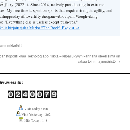
Äijät ry (2022- ). Since 2014, actively participating in extreme
ces. My free time is spent on sports that require strength, agility, and
shupperday #fitoverfifty #nogainwithoutpain #toughviking
 "Everything else is useless except push-ups."
kkelit kirjoittajalta Marko "The Rock" Ekqvist
→
janmerkkeihisi.
päristöpolitiikkaa
Teknologiapolitiikka – kilpailukyvyn kannalta oleellisinta on
vakaa toimintaympäristö
→
Sivuvierailut
Visit Today : 106
Visit Yesterday : 262
Hits Today : 148