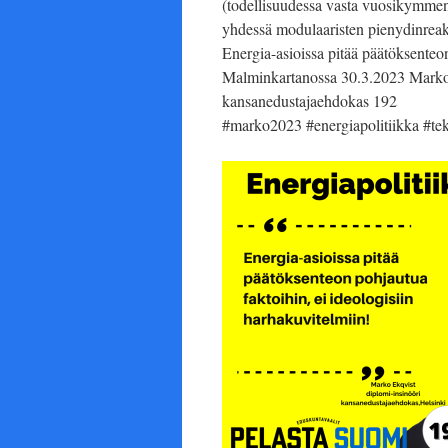
(todellisuudessa vasta vuosikymment
yhdessä modulaaristen pienydinreakt
Energia-asioissa pitää päätöksenteon
Malminkartanossa 30.3.2023 Marko E
kansanedustajaehdokas 192
#marko2023 #energiapolitiikka #tek