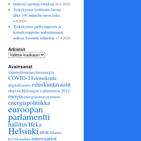
Minusta sanottuja totuuksia
26.6.2026
Työkykyisten työttömien Suomi –
lähes 100 miljardin euron lasku
6.6.2026
Työkykyisten parikymppisten ja
kolmekymppisten makuuttaminen
maksaa Suomelle miljardeja
17.4.2026
Arkistot
Arkistot
Avainsanat
asunnottomuus
bioenergia
COVID-19
demokratia
eduskuntavaalit
digitalisaatio
ekqvist Helsingin valtuustoon 2012
energia
energiaomavaraisuus
energiapolitiikka
euroopan
parlamentti
hallitus
Heka
Helsinki
HOK-Elanto
innovaatiot
hyvää joulua