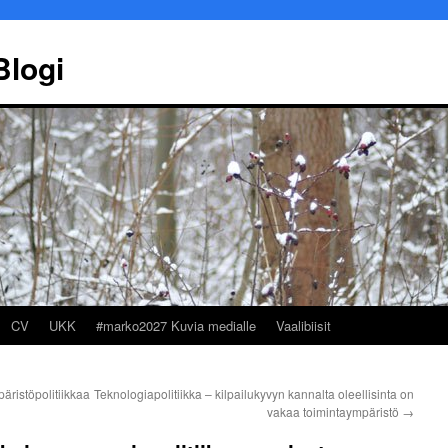
Blogi
CV
UKK
#marko2027 Kuvia medialle
Vaalibiisit
päristöpolitiikkaa
Teknologiapolitiikka – kilpailukyvyn kannalta oleellisinta on
vakaa toimintaympäristö
→
Marko Ekqvist
Työllisyysp