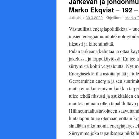
Järkevän ja johdonmuk
Marko Ekqvist – 192 –
Julkaistu:
30.3.2023
|
Kirjoittanut:
Marko "
Vastuullista energiapolitiikkaa – uud
uusien energiamuuntoteknologioiden
fiksusti ja kiirehtimättä.
Pidän tärkeänä kehittää ja ottaa kä
jakelussa ja loppukäytössä. En tee t
siirtymistä kohti vetytaloutta. Nyt 
Energiasektorilla asioita pitää ja tu
Geoterminen energia ja sen suurimi
mutta ei ratkaise aivan kaikkia tarpe
tulee tehdä fiksusti ja asukkaiden e
muutos on näin ollen tapahduttava p
Hiilineutraaliustavoitteen saavutta
hintalappu tulee olemaan erittäin kov
sinällään aika monia energiajärjestelm
Siirrymme joka tapauksessa pikkuhil