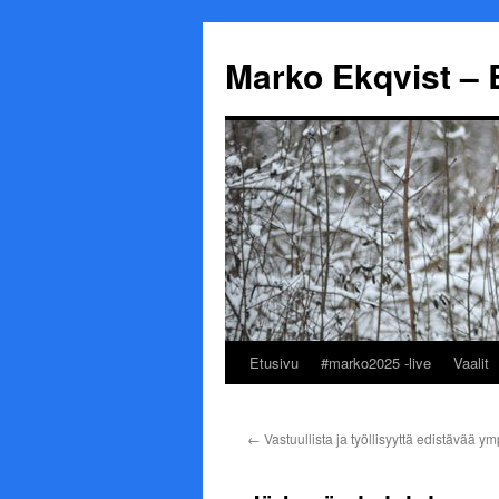
Marko Ekqvist – 
Etusivu
#marko2025 -live
Vaalit
Siirry
sisältöön
←
Vastuullista ja työllisyyttä edistävää ym