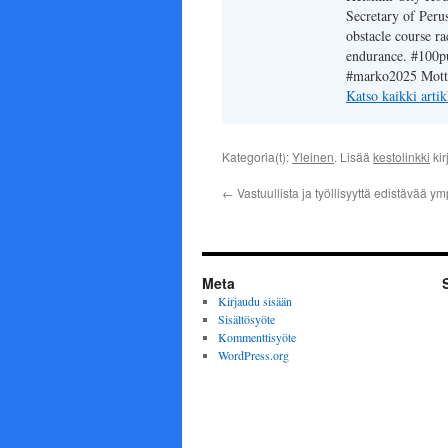
Secretary of Perus
obstacle course ra
endurance. #100pu
#marko2025 Motto:
Katso kaikki arti
Kategoria(t):
Yleinen
. Lisää
kestolinkki
kir
←
Vastuullista ja työllisyyttä edistävää ym
Meta
Kirjaudu sisään
Sisältösyöte
Kommenttisyöte
WordPress.org