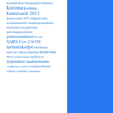
kansantalous
kaupunginvaltuusto
korona
koulutus
kuntavaalit 2012
kuntavaalit 2021
lähipalvelut
maahanmuutto
maakuntauudistus
mielenterveyspalvelut
palvelujärjestelmä
perussuomalaiset
PS auto
SARS-Cov-2
SOTE
tartuntaketjut
tehokkuus
tuottavuus
tulevan viikon ohjelma
turve
työllisyys
työllistäminen
työperäinen maahanmuutto
vientiteollisuus
vaalikiertue
vaalityö
viikon varrelta
yrittäminen