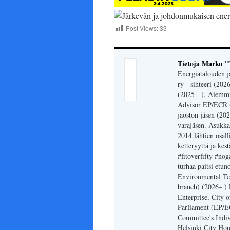
Post Views:
33
Tietoja Marko "
Energiatalouden j
ry - sihteeri (202
(2025 - ). Aiemmi
Advisor EP/ECR (2
jaoston jäsen (20
varajäsen. Asukka
2014 lähtien osal
ketteryyttä ja kes
#fitoverfifty #n
turhaa paitsi etu
Environmental Tec
branch) (2026– )
Enterprise, City 
Parliament (EP/E
Committee's Indiv
Helsinki City Ho