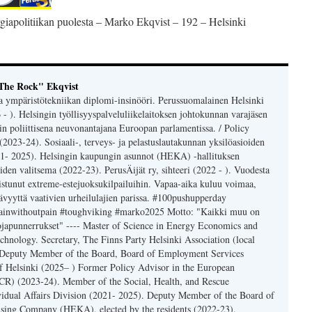
The Rock" Ekqvist
a ympäristötekniikan diplomi-insinööri. Perussuomalainen Helsinki
6 - ). Helsingin työllisyyspalveluliikelaitoksen johtokunnan varajäsen
n poliittisena neuvonantajana Euroopan parlamentissa. / Policy
023-24). Sosiaali-, terveys- ja pelastuslautakunnan yksilöasioiden
21- 2025). Helsingin kaupungin asunnot (HEKA) -hallituksen
iden valitsema (2022-23). PerusÄijät ry, sihteeri (2022 - ). Vuodesta
listunut extreme-estejuoksukilpailuihin. Vapaa-aika kuluu voimaa,
tävyyttä vaativien urheilulajien parissa. #100pushupperday
ogainwithoutpain #toughviking #marko2025 Motto: "Kaikki muu on
nojapunnerrukset" ---- Master of Science in Energy Economics and
hnology. Secretary, The Finns Party Helsinki Association (local
 Deputy Member of the Board, Board of Employment Services
of Helsinki (2025– ) Former Policy Advisor in the European
CR) (2023-24). Member of the Social, Health, and Rescue
idual Affairs Division (2021- 2025). Deputy Member of the Board of
using Company (HEKA), elected by the residents (2022-23).