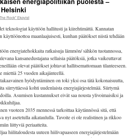
aisen energiapolitiikan puolesta –
jäsenenenämme toimii Heli 
 Helsinki
Marko Ekqvist – Talk Show
The Rock" Ekqvist
et teknologiat käyttöön hallitusti ja kiirehtimättä. Kannatan
 käyttöönottoa maanlaajuisesti, kunhan päätökset niistä tehdään
yttöön energiatehokkaita ratkaisuja lämmön/ sähkön tuotannossa,
ulevana kansanedustajana sellaisia päätöksiä, jotka vaikeuttavat
meneillään olevat päätökset johtavat hallitsemattomaan tilanteeseen.
lee miettiä 25 vuoden aikajänteellä.
ttakaavainen hyödyntäminen on toki yksi osa tätä kokonaisuutta,
ita siirryttäessä kohti uudenlaista energiajärjestelmää. Siirtymä
hdoilla. Asumisen kustannukset eivät saa nousta ylivoimaisiksi ja
ikkuhiljaa.
minen vuoteen 2035 mennessä tarkoittaa käytännössä sitä, että
a nyt asetetulla aikataululla. Tavoite ei ole realistinen ja rikkoo
iin liittyviä periaatteita.
jaa hiilitaloudesta uuteen hiilivapaaseen energiajärjestelmään