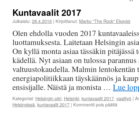
Kuntavaalit 2017
Julkaistu:
28.4.2016
|
Kirjoittanut:
Marko "The Rock" Ekqvist
Olen ehdolla vuoden 2017 kuntavaaleiss
luottamuksesta. Laitetaan Helsingin as
On kyllä monta asiaa tässäkin pitäjässä
kädellä. Nyt asiaan on tulossa parannus 
valtuustokaudella. Malmin lentokentän t
energiapolitiikkaan täyskäännös ja kaup
ensisijalle. Näistä ja monista …
Lue lo
Kategoriat:
Helsingin piiri
,
Helsinki
,
kuntavaalit 2017
,
vaalityö
|
A
artikkelissa
Helsingissä
,
kuntavaalit 2017
|
Kommentit pois päältä
Kuntavaalit
2017