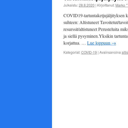
Julkaistu:
28.8.2020
|
Kirjoittanut:
Marko "
COVID19-tartuntaketjujäljityksen ku
suhteen: Altistuneet Tavoitetut/tavo
resurssit/altistuneet Perusteluita mi
ja siellä pysyminen.Yksikin tartunta 
korjattua. …
Lue loppuun
→
Kategoriat:
COVID-19
|
Avainsanoina
alti