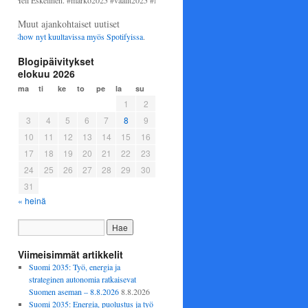
eli Eskelinen. #marko2025 #vaalit2025 #Helsinki #perussuomalaiset
Muut ajankohtaiset uutiset
how nyt kuultavissa myös
Spotifyissa
.
Blogipäivitykset
elokuu 2026
ma
ti
ke
to
pe
la
su
1
2
3
4
5
6
7
8
9
lissa
10
11
12
13
14
15
16
aketjujäljityksen
17
18
19
20
21
22
23
en
24
25
26
27
28
29
30
lle
31
« heinä
Viimeisimmät artikkelit
Suomi 2035: Työ, energia ja
strateginen autonomia ratkaisevat
Suomen aseman – 8.8.2026
8.8.2026
Suomi 2035: Energia, puolustus ja työ