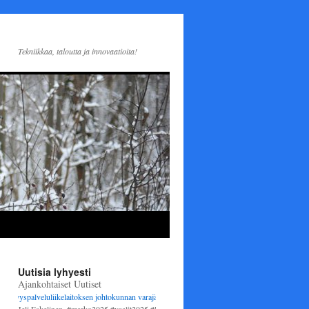
Tekniikkaa, taloutta ja innovaatioita!
Uutisia lyhyesti
Ajankohtaiset Uutiset
yspalveluliikelaitoksen johtokunnan varajäseneksi
1.6.2025 alkaen. Varsinaisena