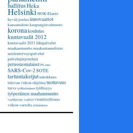
hallitus
Heka
Helsinki
HOK-Elanto
innovaatiot
hyvää joulua
kansantalous
kaupunginvaltuusto
korona
koulutus
kuntavaalit 2012
kuntavaalit 2021
lähipalvelut
maahanmuutto
maakuntauudistus
mielenterveyspalvelut
palvelujärjestelmä
perussuomalaiset
PS auto
SARS-Cov-2
SOTE
tartuntaketjut
tehokkuus
tuottavuus
tulevan viikon ohjelma
turve
työllisyys
työllistäminen
työperäinen maahanmuutto
vientiteollisuus
vaalikiertue
vaalityö
viikon varrelta
yrittäminen