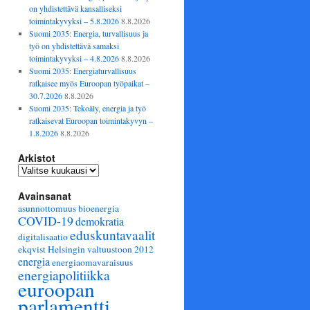
on yhdistettävä kansalliseksi
toimintakyvyksi – 5.8.2026
8.8.2026
Suomi 2035: Energia, turvallisuus ja
työ on yhdistettävä samaksi
toimintakyvyksi – 4.8.2026
8.8.2026
Suomi 2035: Energiaturvallisuus
ratkaisee myös Euroopan työpaikat –
30.7.2026
8.8.2026
Suomi 2035: Tekoäly, energia ja työ
ratkaisevat Euroopan toimintakyvyn –
1.8.2026
8.8.2026
Arkistot
Arkistot
Avainsanat
asunnottomuus
bioenergia
COVID-19
demokratia
eduskuntavaalit
digitalisaatio
ekqvist Helsingin valtuustoon 2012
energia
energiaomavaraisuus
energiapolitiikka
euroopan
parlamentti