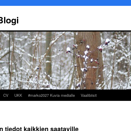
Blogi
CV
UKK
#marko2027 Kuvia medialle
Vaalibiisit
Marko Ekqvist
Työllisy
n tiedot kaikkien saataville