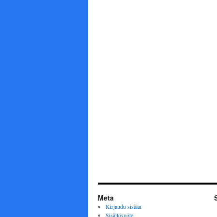
Meta
Kirjaudu sisään
Sisältösyöte