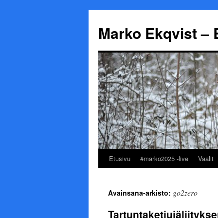
Marko Ekqvist – 
Etusivu
#marko2025 -live
Vaalit
Siirry
sisältöön
go2zero
Avainsana-arkisto:
Tartuntaketjujäljitykse