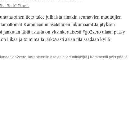
jäsenenenämme toimii H
The Rock" Ekqvist
ntatasoinen tieto tulee julkaista ainakin seuraavien muuttujien
Marko Ekqvist – Talk S
ittamattomat Karanteeniin asetettujen lukumäärät Jäljityksen
ksi jankutan tästä asiasta on yksinkertaisesti #go2zero tilaan pääsy
on liikaa ja toimimalla järkevästi asian tila saadaan kyllä
artikke
stuneet
,
go2zero
,
karanteeniin asetetut
,
tartuntaketjut
|
Kommentit pois päältä
Tartunt
tiedot
kaikki
saatavi