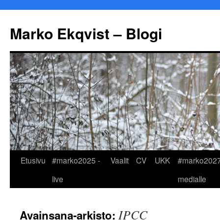
Marko Ekqvist – Blogi
Siirry
Etusivu
#marko2025 -
Vaalit
CV
UKK
#marko2027
sisältöön
live
medialle
IPCC
Avainsana-arkisto: