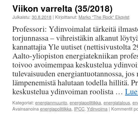
warming
Viikon varrelta (35/2018)
of
1.5°C
Julkaistu:
30.8.2018
|
Kirjoittanut:
Marko "The Rock" Ekqvist
–
Professori: Ydinvoimalat tärkeitä ilma
Summary
for
torjunnassa – vihreistäkin alkanut löyt
Policymakers
kannattajia Yle uutiset (nettisivustolta 
–
ARVIONI
Aalto-yliopiston energiatekniikan profe
YHTEENVETORAPORT
toivoo avoimempaa keskustelua ydinvoi
tulevaisuuden energiantuotannossa, jos
lämpenemistä halutaan todella hillitä. P
keskustelua ydinvoiman roolista …
Lue
Kategoriat:
energianmuunto
,
energiapolitiikka
,
energiatalous
,
en
Avainsanoina
energiapolitiikka
,
IPCC
,
Ydinvoima
|
Kommentit po