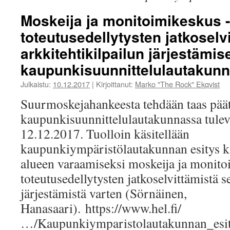
Moskeija ja monitoimikeskus 
toteutusedellytysten jatkoselv
arkkitehtikilpailun järjestämi
kaupunkisuunnittelulautakunn
Julkaistu:
10.12.2017
|
Kirjoittanut:
Marko "The Rock" Ekqvist
Suurmoskejahankeesta tehdään taas pää
kaupunkisuunnittelulautakunnassa tuleva
12.12.2017. Tuolloin käsitellään
kaupunkiympäristölautakunnan esitys k
alueen varaamiseksi moskeija ja monit
toteutusedellytysten jatkoselvittämistä s
järjestämistä varten (Sörnäinen,
Hanasaari). https://www.hel.fi/
…/Kaupunkiymparistolautakunnan_esi