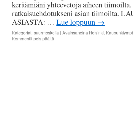
keräämiäni yhteevetoja aiheen tiimoilta
ratkaisuehdotukseni asian tiimoilta.
ASIASTA: …
Lue loppuun
→
Kategoriat:
suurmoskeija
|
Avainsanoina
Helsinki
,
Kaupunkiympär
artikkelissa
Kommentit pois päältä
Moskeija
ja
monitoimikeskus
-
hankkeen
toteutusedellytysten
jatkoselvittämisestä
sekä
arkkitehtikilpailun
järjestämisestä
päätetään
kaupunkisuunnittelulautakunnassa
12.12.2017.