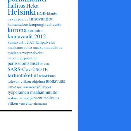
hallitus
Heka
Helsinki
HOK-Elanto
innovaatiot
hyvää joulua
kansantalous
kaupunginvaltuusto
korona
koulutus
kuntavaalit 2012
kuntavaalit 2021
lähipalvelut
maahanmuutto
maakuntauudistus
mielenterveyspalvelut
palvelujärjestelmä
perussuomalaiset
PS auto
SARS-Cov-2
SOTE
tartuntaketjut
tehokkuus
tuottavuus
tulevan viikon ohjelma
turve
työllisyys
työllistäminen
työperäinen maahanmuutto
vientiteollisuus
vaalikiertue
vaalityö
viikon varrelta
yrittäminen