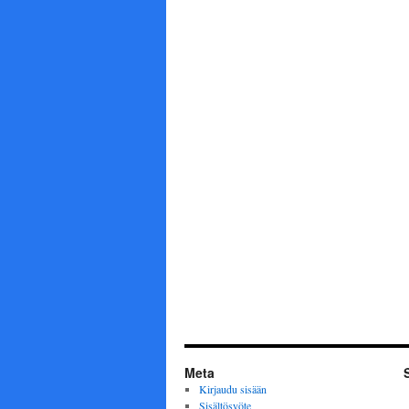
Meta
Kirjaudu sisään
Sisältösyöte