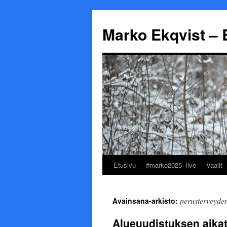
Marko Ekqvist – 
Etusivu
#marko2025 -live
Vaalit
Siirry
sisältöön
perusterveyde
Avainsana-arkisto:
Alueuudistuksen aikat