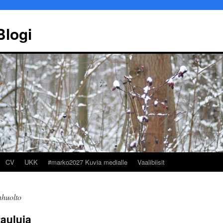
Blogi
CV
UKK
#marko2027 Kuvia medialle
Vaalibiisit
nhuolto
Marko Ekqvist
Työllisyy
auluja