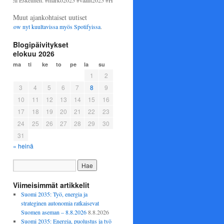
i Eskelinen. #marko2025 #vaalit2025 #Helsinki #perussuomalaiset
Muut ajankohtaiset uutiset
ow nyt kuultavissa myös
Spotifyissa
.
Blogipäivitykset
elokuu 2026
ma
ti
ke
to
pe
la
su
1
2
3
4
5
6
7
8
9
10
11
12
13
14
15
16
17
18
19
20
21
22
23
24
25
26
27
28
29
30
31
« heinä
Viimeisimmät artikkelit
Suomi 2035: Työ, energia ja
strateginen autonomia ratkaisevat
Suomen aseman – 8.8.2026
8.8.2026
Suomi 2035: Energia, puolustus ja työ