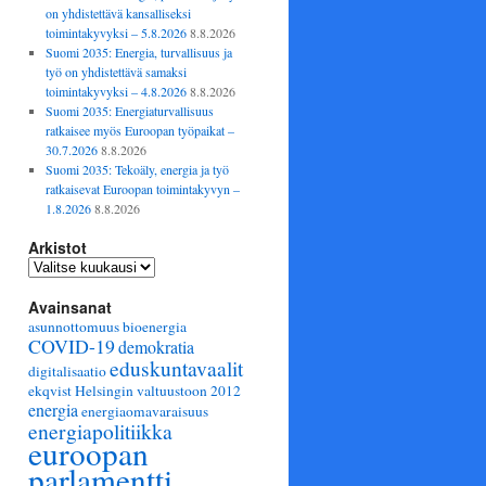
on yhdistettävä kansalliseksi
toimintakyvyksi – 5.8.2026
8.8.2026
Suomi 2035: Energia, turvallisuus ja
työ on yhdistettävä samaksi
toimintakyvyksi – 4.8.2026
8.8.2026
Suomi 2035: Energiaturvallisuus
ratkaisee myös Euroopan työpaikat –
30.7.2026
8.8.2026
Suomi 2035: Tekoäly, energia ja työ
ratkaisevat Euroopan toimintakyvyn –
1.8.2026
8.8.2026
Arkistot
Arkistot
Avainsanat
asunnottomuus
bioenergia
COVID-19
demokratia
eduskuntavaalit
digitalisaatio
ekqvist Helsingin valtuustoon 2012
energia
energiaomavaraisuus
energiapolitiikka
euroopan
parlamentti