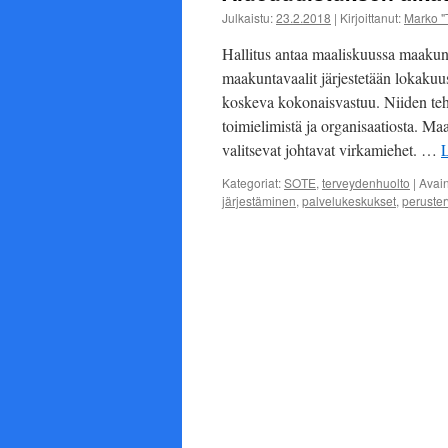
Julkaistu:
23.2.2018
|
Kirjoittanut:
Marko "
Hallitus antaa maaliskuussa maakun
maakuntavaalit järjestetään lokakuus
koskeva kokonaisvastuu. Niiden te
toimielimistä ja organisaatiosta. M
valitsevat johtavat virkamiehet. …
Kategoriat:
SOTE
,
terveydenhuolto
|
Avai
järjestäminen
,
palvelukeskukset
,
peruste