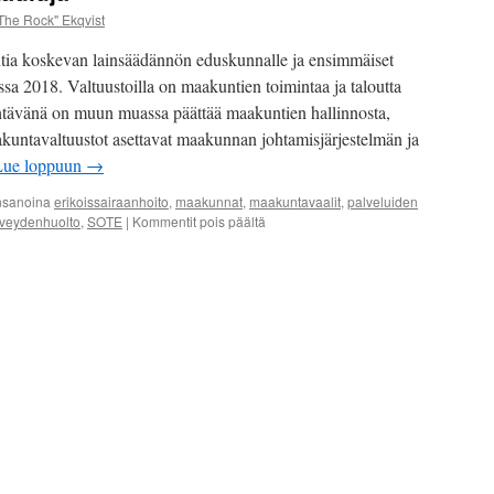
jäsenenenämme toimii Hel
The Rock" Ekqvist
tia koskevan lainsäädännön eduskunnalle ja ensimmäiset
Marko Ekqvist – Talk Sh
sa 2018. Valtuustoilla on maakuntien toimintaa ja taloutta
htävänä on muun muassa päättää maakuntien hallinnosta,
aakuntavaltuustot asettavat maakunnan johtamisjärjestelmän ja
Lue loppuun
→
nsanoina
erikoissairaanhoito
,
maakunnat
,
maakuntavaalit
,
palveluiden
artikkelissa
rveydenhuolto
,
SOTE
|
Kommentit pois päältä
Alueuudistuksen
aikatauluja