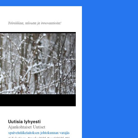
Tekniikkaa, taloutta ja innovaatioita!
Uutisia lyhyesti
Ajankohtaiset Uutiset
spalveluliikelaitoksen johtokunnan varajäseneksi
1.6.2025 alkaen. Varsinaisena