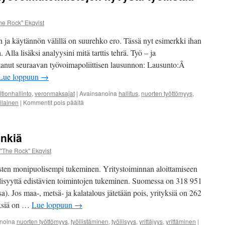
jäsenenenämme toimii He
he Rock" Ekqvist
Marko Ekqvist – Talk Sh
n ja käytännön välillä on suurehko ero. Tässä nyt esimerkki ihan
 Alla lisäksi analyysini mitä tarttis tehrä. Työ – ja
tanut seuraavan työvoimapoliittisen lausunnon: Lausunto:Â
Lue loppuun
→
ltionhallinto
,
veronmaksajat
|
Avainsanoina
hallitus
,
nuorten työttömyys
,
artikkelissa
ilainen
|
Kommentit pois päältä
Käytännön
esimerkki
työvoimatoimistojen
inkiä
kyvystä
työllistää
"The Rock" Ekqvist
työtöntä
työnhakijaa
sten monipuolisempi tukeminen. Yritystoiminnan aloittamiseen
llisyyttä edistävien toimintojen tukeminen. Suomessa on 318 951
a). Jos maa-, metsä- ja kalatalous jätetään pois, yrityksiä on 262
tyksiä on …
Lue loppuun
→
noina
nuorten työttömyys
,
työllistäminen
,
työllisyys
,
yrittäjyys
,
yrittäminen
|