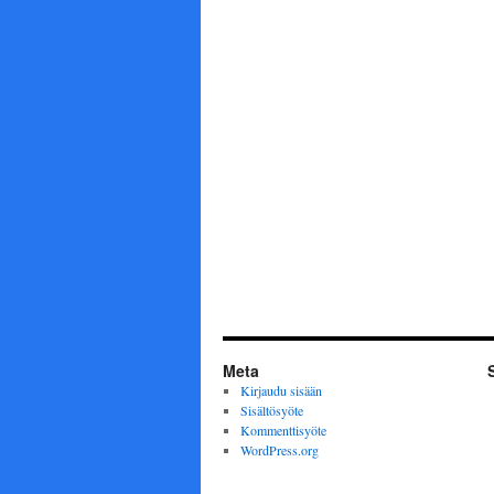
Meta
Kirjaudu sisään
Sisältösyöte
Kommenttisyöte
WordPress.org