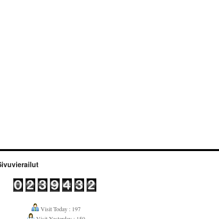
Sivuvierailut
Visit Today : 197
Visit Yesterday : 150