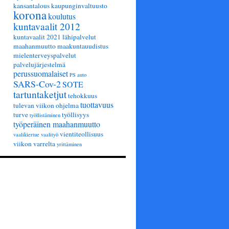
kansantalous
kaupunginvaltuusto
korona
koulutus
kuntavaalit 2012
kuntavaalit 2021
lähipalvelut
maahanmuutto
maakuntauudistus
mielenterveyspalvelut
palvelujärjestelmä
perussuomalaiset
PS auto
SARS-Cov-2
SOTE
tartuntaketjut
tehokkuus
tuottavuus
tulevan viikon ohjelma
turve
työllisyys
työllistäminen
työperäinen maahanmuutto
vientiteollisuus
vaalikiertue
vaalityö
viikon varrelta
yrittäminen