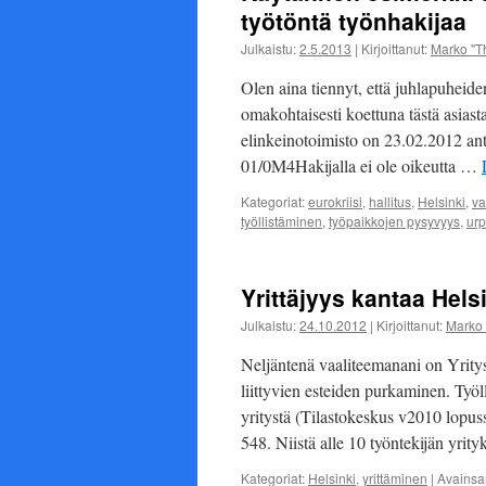
työtöntä työnhakijaa
Julkaistu:
2.5.2013
|
Kirjoittanut:
Marko "T
Olen aina tiennyt, että juhlapuheide
omakohtaisesti koettuna tästä asiasta.
elinkeinotoimisto on 23.02.2012 an
01/0M4Hakijalla ei ole oikeutta …
Kategoriat:
eurokriisi
,
hallitus
,
Helsinki
,
va
työllistäminen
,
työpaikkojen pysyvyys
,
urp
Yrittäjyys kantaa Hels
Julkaistu:
24.10.2012
|
Kirjoittanut:
Marko 
Neljäntenä vaaliteemanani on Yrity
liittyvien esteiden purkaminen. Työ
yritystä (Tilastokeskus v2010 lopuss
548. Niistä alle 10 työntekijän yri
Kategoriat:
Helsinki
,
yrittäminen
|
Avainsa