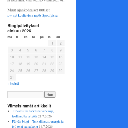
li Eskelinen. #marko2025 #vaalit2025 #Helsinki #perussuomalaiset
Muut ajankohtaiset uutiset
ow nyt kuultavissa myös
Spotifyissa
.
Blogipäivitykset
elokuu 2026
ma
ti
ke
to
pe
la
su
1
2
3
4
5
6
7
8
9
10
11
12
13
14
15
16
17
18
19
20
21
22
23
24
25
26
27
28
29
30
31
« heinä
Viimeisimmät artikkelit
Turvallisuus tarvitsee verkkoja,
teollisuutta ja työtä
21.7.2026
Päivän blogi – Turvallisuus, energia ja
työ ovat sama ketju
14.7.2026