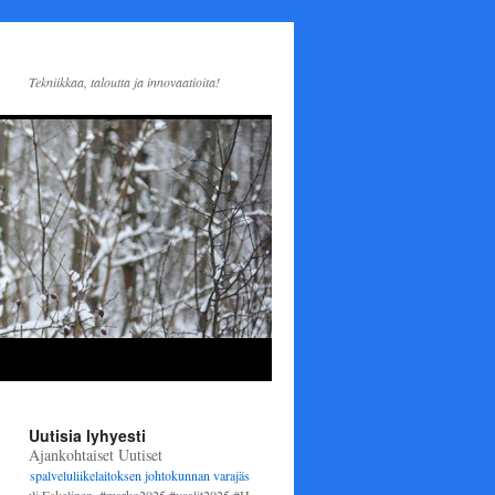
Tekniikkaa, taloutta ja innovaatioita!
Uutisia lyhyesti
Ajankohtaiset Uutiset
spalveluliikelaitoksen johtokunnan varajäseneksi
1.6.2025 alkaen. Varsinaisena