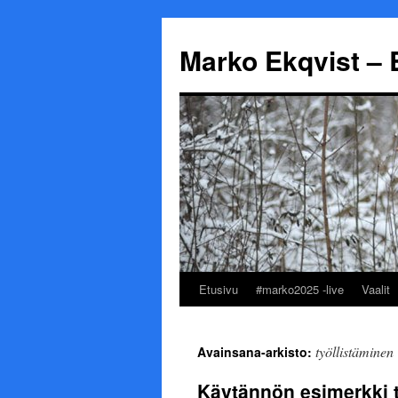
Marko Ekqvist – 
Etusivu
#marko2025 -live
Vaalit
Siirry
sisältöön
työllistäminen
Avainsana-arkisto:
Käytännön esimerkki t