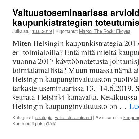
Valtuustoseminaarissa arvioi
kaupunkistrategian toteutumis
Julkaistu:
13.6.2019
|
Kirjoittanut:
Marko "The Rock" Ekqvist
Miten Helsingin kaupunkistrategia 201
eri toimialoilla? Entä mitä mieltä kaupu
vuonna 2017 käyttöönotetusta johtamisj
toimialamallista? Muun muassa nämä ai
Helsingin kaupunginvaltuuston puoliväl
tarkasteluseminaarissa 13.–14.6.2019. 
seurata Helsinki-kanavalta. Kesäkuussa 
Helsingin kaupunginvaltuusto on …
Lu
Kategoriat:
strategia
,
valtuustoseminaari
|
Avainsanoina
kaupung
artikkelissa
Kommentit pois päältä
Valtuustoseminaarissa
arvioidaan