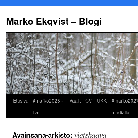
Marko Ekqvist – Blogi
Siirry
Etusivu
#marko2025 -
Vaalit
CV
UKK
#marko2027
sisältöön
live
medialle
yleiskaava
Avainsana-arkisto: