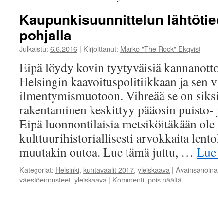
Kaupunkisuunnittelun lähtötie
pohjalla
Julkaistu:
6.6.2016
|
Kirjoittanut:
Marko "The Rock" Ekqvist
Eipä löydy kovin tyytyväisiä kannanott
Helsingin kaavoituspolitiikkaan ja sen 
ilmentymismuotoon. Vihreää se on siksi,
rakentaminen keskittyy pääosin puisto- ja
Eipä luonnontilaisia metsiköitäkään ole
kulttuurihistoriallisesti arvokkaita lento
muutakin outoa. Lue tämä juttu, …
Lue
Kategoriat:
Helsinki
,
kuntavaalit 2017
,
yleiskaava
|
Avainsanoina
artikkelissa
väestöennusteet
,
yleiskaava
|
Kommentit pois päältä
Kaupunkisuu
lähtötiedot
hataralla
pohjalla