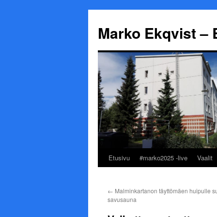
Marko Ekqvist – 
Etusivu
#marko2025 -live
Vaalit
Siirry
sisältöön
←
Malminkartanon täyttömäen huipulle suu
savusauna