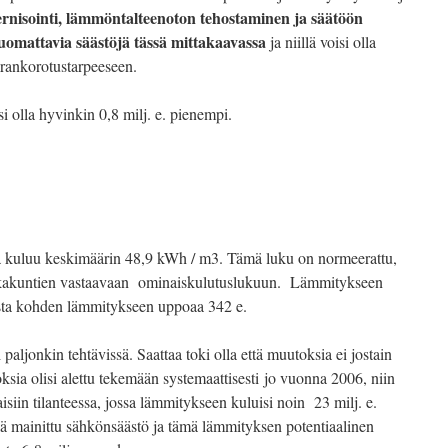
rnisointi, lämmöntalteenoton tehostaminen ja säätöön
 huomattavia säästöjä tässä mittakaavassa
ja niillä voisi olla
krankorotustarpeeseen.
i olla hyvinkin 0,8 milj. e. pienempi.
kuluu keskimäärin 48,9 kWh / m3. Tämä luku on normeerattu,
paikkakuntien vastaavaan ominaiskulutuslukuun. Lämmitykseen
asta kohden lämmitykseen uppoaa 342 e.
aljonkin tehtävissä. Saattaa toki olla että muutoksia ei jostain
ksia olisi alettu tekemään systemaattisesti jo vuonna 2006, niin
isiin tilanteessa, jossa lämmitykseen kuluisi noin 23 milj. e.
ä mainittu sähkönsäästö ja tämä lämmityksen potentiaalinen