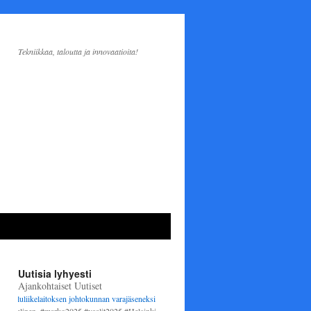
Tekniikkaa, taloutta ja innovaatioita!
Uutisia lyhyesti
Ajankohtaiset Uutiset
elaitoksen johtokunnan varajäseneksi
1.6.2025 alkaen. Varsinaisena