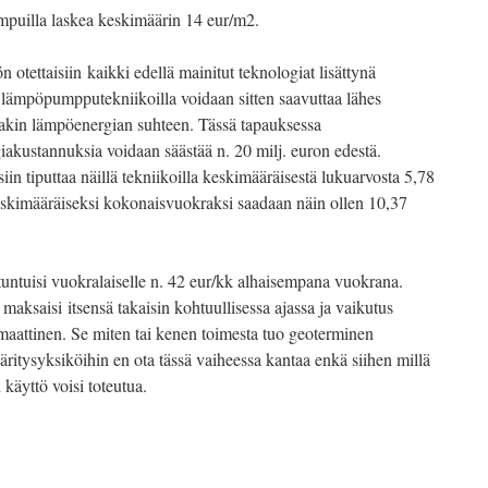
empuilla laskea keskimäärin 14 eur/m2.
tettaisiin kaikki edellä mainitut teknologiat lisättynä
 lämpöpumpputekniikoilla voidaan sitten saavuttaa lähes
nakin lämpöenergian suhteen. Tässä tapauksessa
iakustannuksia voidaan säästää n. 20 milj. euron edestä.
iin tiputtaa näillä tekniikoilla keskimääräisestä lukuarvosta 5,78
skimääräiseksi kokonaisvuokraksi saadaan näin ollen 10,37
ntuisi vuokralaiselle n. 42 eur/kk alhaisempana vuokrana.
aksaisi itsensä takaisin kohtuullisessa ajassa ja vaikutus
maattinen. Se miten tai kenen toimesta tuo geoterminen
itysyksiköihin en ota tässä vaiheessa kantaa enkä siihen millä
käyttö voisi toteutua.