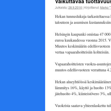
Vaikuttavaa tuottavuu
Julkaistu:
28.9.2016
|
Kirjoittanut:
Marko "
Hekan tunnuslukuja tarkasteltaessa h
talouteen ja asumisen kustannuksii
Helsingin kaupunki omistaa 47 000
euroa kuukaudessa vuonna 2015. Vuok
Muutos keskimäärin edellisvuoteen v
vertaa vapaarahoitteisiin kohteisiin.
Vapaarahoitteisten vuokra-asuntojen
muutos edellisvuoteen verrattuna 4.
Hekan alueyhtiöissä keskimääräinen
lämmitys 16%, käyttö ja huolto 13%,
jätehuolto 4%, kiinteistövero 3%, 
Vuokrista saatava yhteenlaskettu t