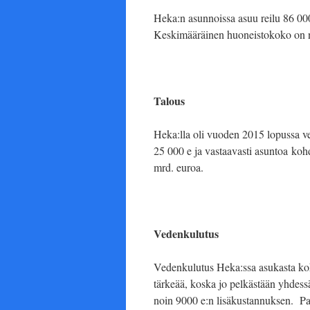
Heka:n asunnoissa asuu reilu 86 00
Keskimääräinen huoneistokoko on n
Talous
Heka:lla oli vuoden 2015 lopussa v
25 000 e ja vastaavasti asuntoa kohd
mrd. euroa.
Vedenkulutus
Vedenkulutus Heka:ssa asukasta koh
tärkeää, koska jo pelkästään yhdess
noin 9000 e:n lisäkustannuksen. Par