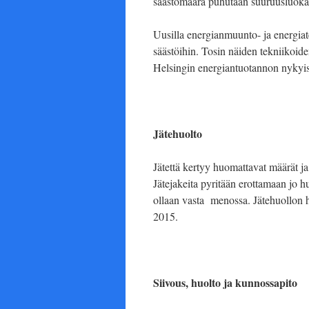
säästömäärä puhutaan suuruusluokas
Uusilla energianmuunto- ja energiat
säästöihin. Tosin näiden tekniikoiden
Helsingin energiantuotannon nykyise
Jätehuolto
Jätettä kertyy huomattavat määrät ja 
Jätejakeita pyritään erottamaan jo hu
ollaan vasta menossa. Jätehuollon h
2015.
Siivous, huolto ja kunnossapito