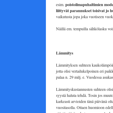
poistoilmapuhaltimien mode
esim.
liittyvät parannukset toisivat jo
vaikutusta jopa joka vuotiseen vuo
Näillä em. tempuilla sähkölasku vois
Lämmitys
Lämmityksen suhteen kaukolämpöä 
jotta olisi vertailukelpoinen eri 
palaa n. 29 milj. e. Vuodessa asuk
Lämmityskustannusten suhteen olisi p
syystä haluta tehdä. Tosin jos muuto
karkeasti arvioiden tänä päivänä olta
vuositasolla. Ottaen huomioon edell