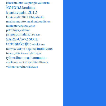
kansantalous
kaupunginvaltuusto
korona
koulutus
kuntavaalit 2012
kuntavaalit 2021
lähipalvelut
maahanmuutto
maakuntauudistus
mielenterveyspalvelut
palvelujärjestelmä
perussuomalaiset
PS auto
SARS-Cov-2
SOTE
tartuntaketjut
tehokkuus
tuottavuus
tulevan viikon ohjelma
turve
työllisyys
työllistäminen
työperäinen maahanmuutto
vientiteollisuus
vaalikiertue
vaalityö
viikon varrelta
yrittäminen