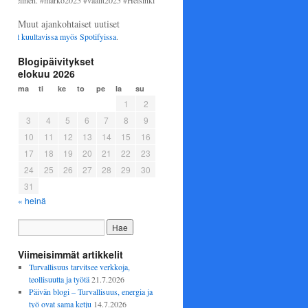
. #marko2025 #vaalit2025 #Helsinki #perussuomalaiset
Muut ajankohtaiset uutiset
tavissa myös
Spotifyissa
.
Blogipäivitykset
elokuu 2026
ma
ti
ke
to
pe
la
su
1
2
3
4
5
6
7
8
9
10
11
12
13
14
15
16
17
18
19
20
21
22
23
24
25
26
27
28
29
30
31
« heinä
Viimeisimmät artikkelit
Turvallisuus tarvitsee verkkoja,
teollisuutta ja työtä
21.7.2026
Päivän blogi – Turvallisuus, energia ja
työ ovat sama ketju
14.7.2026