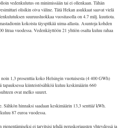
lloin vedenkulutus on minimissään tai ei ollenkaan. Tähän
simittari olisikin oiva väline. Tätä Hekan asukkaat saavat vielä
enkulutuksen suuruusluokkaa vuositasolla on 4.7 milj. kuutiota.
astadionin kokoista täyspitkää uima-allasta. Asuntoja kohden
0 litraa vuodessa. Vedenkäyttöön 21 yhtiön osalta kuluu rahaa
oin 1,3 prosenttia koko Helsingin vuotuisesta (4 400 GWh)
sä tapauksessa kiinteistösähköä kuluu keskimäärin 660
suhteen ovat melko suuret.
 e. Sähkön hinnaksi saadaan keskimäärin 13,3 senttiä/ kWh.
 kuluu 87 euroa vuodessa.
pienentämiseksi ei tarvitsisi tehdä peruskorjausten yhteydessä ja