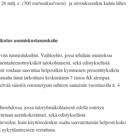
 26 milj. e. (300 eur/asukas/vuosi) ja siivoukseenkin kuluu lähes
ikutus asumiskustannuksiin
tyviin tunnuslukuihin. Vaihtoehto, jossa tehdään muutoksia
öntalteenottoyksiköt talokohtaisesti, sekä edistyksellistä
esti voidaan saavuttaa helpostikin kymmenen prosenttiyksikön
alta tämä tarkoittaisi keskimäärin 7 euroa /kk alempaa
lvää säästöä ostoenergian suhteen saataisiin vuositasolla n. 4
oehdossa, jossa taloryhmäkohtaisesti edellä esitetyn
etaan aurinkokeräimet, sekä edistyksellistä
teveden, kuin käyttövedenkin osalta saavutettaisiin helposti koko
t nykytilanteeseen verrattuna.