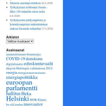
Minusta sanottuja totuuksia
26.6.2026
Työkykyisten työttömien Suomi –
lähes 100 miljardin euron lasku
6.6.2026
Työkykyisten parikymppisten ja
kolmekymppisten makuuttaminen
maksaa Suomelle miljardeja
17.4.2026
Arkistot
Arkistot
Avainsanat
asunnottomuus
bioenergia
COVID-19
demokratia
eduskuntavaalit
digitalisaatio
ekqvist Helsingin valtuustoon 2012
energia
energiaomavaraisuus
energiapolitiikka
euroopan
parlamentti
hallitus
Heka
Helsinki
HOK-Elanto
innovaatiot
hyvää joulua