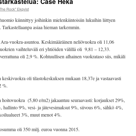
starkastelua: Case Heka
jäsenenenämme toimii Heli Eskelinen
The Rock" Ekqvist
Marko Ekqvist – Talk Show nyt kuul
uomio kiinnittyy joihinkin mielenkiintoisiin lukuihin liittyen
n. Tarkastellaanpa asiaa hieman tarkemmin.
 Ara-vuokra-asuntoa. Keskimääräinen neliövuokra oli 11,06
rien vaihteluväli eri yhtiöiden välillä oli 9,81 – 12,33.
errattuna oli 2,9 %. Kohtuullisen alhainen vuokrataso siis, mikäli
 keskivuokra oli tilastokeskuksen mukaan 18,37e ja vastaavasti
2 %.
 hoitovuokra (5,80 e/m2) jakaantuu seuraavasti: korjaukset 29%,
 hallinto 9%, vesi- ja jätevesimaksut 9%, siivous 6%, sähkö 4%,
ulkoilualueet 3%, muut menot 4%.
ulosumma oli 350 milj. euroa vuonna 2015.