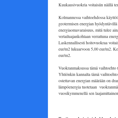
Kuukausivuokria voitaisiin näillä t
Kolmannessa vaihtoehdossa käyttöön o
geotermisen energian hyödyntävillä
energiaomavaraisuus, mitä tulee ai
vertailuajankohtaan verrattuna energ
Laskennallisesti hoitovuokraa voitais
eur/m2 lukuarvoon 5,00 eur/m2. Ke
eur/m2.
Vuokranmaksussa tämä vaihtoehto tu
Yhtiönkin kannalta tämä vaihtoehto m
ostettavan energian määrään on dra
lämpöenergia tuotetaan vuokranmäär
vuosikymmenellä sen laajamittainen 