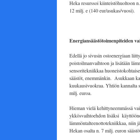
Heka resurssoi kiinteistöhuoltoon n.
12 milj. e (140 eur/asukas/vuosi).
Energiansäästötoimenpiteiden va
Edellä jo sivusin ostoenergiaan liit
poistoilmanvaihtoon ja lisätään lämm
sensoritekniikkaa huoneistokohtais
säästöt, enemmänkin. Asukkaan kann
kuukausivuokraa. Yhtiön kannalta se
milj. euroa.
Hieman vielä kehittyneemmässä vaiht
ykkösvaihtoehdon lisäksi käyttöönot
lämmöntalteenottotekniikkaa, niin jä
Hekan osalta n. 7 milj. euron säästö