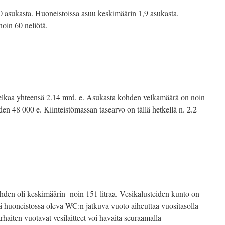
0 asukasta. Huoneistoissa asuu keskimäärin 1,9 asukasta.
oin 60 neliötä.
elkaa yhteensä 2.14 mrd. e. Asukasta kohden velkamäärä on noin
en 48 000 e. Kiinteistömassan tasearvo on tällä hetkellä n. 2.2
den oli keskimäärin noin 151 litraa. Vesikalusteiden kunto on
ä huoneistossa oleva WC:n jatkuva vuoto aiheuttaa vuositasolla
haiten vuotavat vesilaitteet voi havaita seuraamalla