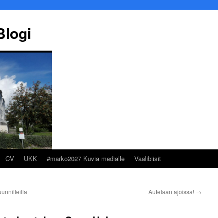
Blogi
CV
UKK
#marko2027 Kuvia medialle
Vaalibiisit
nnitteilla
Autetaan ajoissa!
→
Marko Ekqvist
Työllisyyspalveluliik