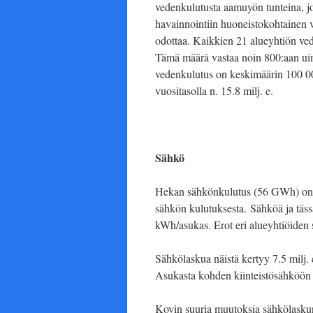
vedenkulutusta aamuyön tunteina, jo
havainnointiin huoneistokohtainen ve
odottaa. Kaikkien 21 alueyhtiön ved
Tämä määrä vastaa noin 800:aan uim
vedenkulutus on keskimäärin 100 00
vuositasolla n. 15.8 milj. e.
Sähkö
Hekan sähkönkulutus (56 GWh) on n
sähkön kulutuksesta. Sähköä ja täs
kWh/asukas. Erot eri alueyhtiöiden 
Sähkölaskua näistä kertyy 7.5 milj.
Asukasta kohden kiinteistösähköön
Kovin suuria muutoksia sähkölaskun 