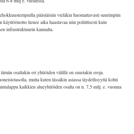
ta 6-8 milj e. vuodessa.
ehokkuustempuilla päästäisiin vieläkin huomattavasti suurimpiin
 käyttöönotto lienee aika haastavaa niin poliittisesti kuin
n infrastruktuurin kannalta.
tämän osaltakin eri yhtiöiden välillä on suuriakin eroja.
oneistotasolla, mutta kuten tässäkin asiassa täydellisyyttä kohti
intalappu kaikkien alueyhtiöiden osalta on n. 7,5 milj. e. vuonna