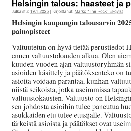
Helsingin talous: haasteet ja 
Julkaistu:
19.1.2025
|
Kirjoittanut:
Marko "The Rock" Ekqvist
Helsingin kaupungin talousarvio 2025
painopisteet
Valtuutetun on hyvä tietää perustiedot H
ennen valtuustokauden alkua. Olen aie
kuuden vuoden ajan valtuustoryhmän siht
asioiden käsittely ja päätöksenteko on 
asioita voidaan parantaa, kunhan valtuute
niistä seikoista, jotka useimmissa tapauk
valtuustokausien. Valtuusto on Helsingin
sen johdosta asioihin tulee paneutua huole
asukkaiden etu tulee etusijalle. Valtuust
tärkeistä asioista ja päätökset ovat use