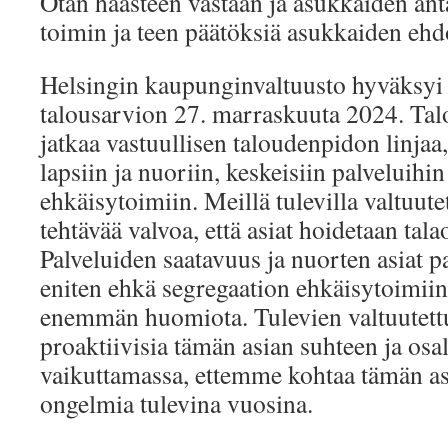
Otan haasteen vastaan ja asukkaiden ant
toimin ja teen päätöksiä asukkaiden ehdo
Helsingin kaupunginvaltuusto hyväksy
talousarvion 27. marraskuuta 2024. Tal
jatkaa vastuullisen taloudenpidon linjaa,
lapsiin ja nuoriin, keskeisiin palveluihi
ehkäisytoimiin. Meillä tulevilla valtuute
tehtävää valvoa, että asiat hoidetaan tal
Palveluiden saatavuus ja nuorten asiat p
eniten ehkä segregaation ehkäisytoimiin t
enemmän huomiota. Tulevien valtuutettu
proaktiivisia tämän asian suhteen ja osal
vaikuttamassa, ettemme kohtaa tämän as
ongelmia tulevina vuosina.