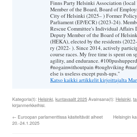
Finns Party Helsinki Association (loca
Member of the Board, Board of Employm
City of Helsinki (2025– ) Former Polic
Parliament (EP/ECR) (2023-24). Member
Rescue Committee's Individual Affairs 
Deputy Member of the Board of Helsin
(HEKA), elected by the residents (2022-
ry (2022- ). Since 2014, actively partic
course races. My free time is spent on sp
agility, and endurance. #100pushupperda
#nogainwithoutpain #toughviking #mar
else is useless except push-ups."
Katso kaikki artikkelit kirjoittajalta 
Kategoria(t):
Helsinki
,
kuntavaalit 2025
Avainsana(t):
Helsinki
,
t
kirjanmerkkeihisi.
←
Euroopan parlamenttissa käsiteltävät aiheet
​Helsingin k
20.-24.1.2025