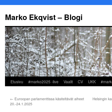
Marko Ekqvist – Blogi
Siirry
Etusivu
#marko2025 -live
Vaalit
CV
UKK
#mark
sisältöön
←
Euroopan parlamenttissa käsiteltävät aiheet
​Helsingin k
20.-24.1.2025