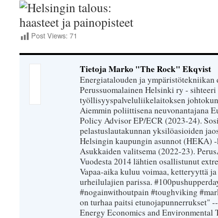
Post Views:
71
Tietoja Marko "The Rock" Ekqvist
Energiatalouden ja ympäristötekniikan 
Perussuomalainen Helsinki ry - sihteeri 
työllisyyspalveluliikelaitoksen johtokun
Aiemmin poliittisena neuvonantajana Eu
Policy Advisor EP/ECR (2023-24). Sosiaa
pelastuslautakunnan yksilöasioiden jao
Helsingin kaupungin asunnot (HEKA) -h
Asukkaiden valitsema (2022-23). PerusÄij
Vuodesta 2014 lähtien osallistunut extr
Vapaa-aika kuluu voimaa, ketteryyttä ja
urheilulajien parissa. #100pushupperday
#nogainwithoutpain #toughviking #mar
on turhaa paitsi etunojapunnerrukset" --
Energy Economics and Environmental T