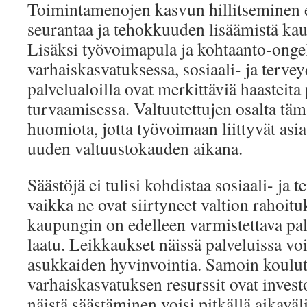
Toimintamenojen kasvun hillitseminen e
seurantaa ja tehokkuuden lisäämistä ka
Lisäksi työvoimapula ja kohtaanto-ongel
varhaiskasvatuksessa, sosiaali- ja terve
palvelualoilla ovat merkittäviä haasteita
turvaamisessa. Valtuutettujen osalta tämä
huomiota, jotta työvoimaan liittyvät asia
uuden valtuustokauden aikana.
Säästöjä ei tulisi kohdistaa sosiaali- ja 
vaikka ne ovat siirtyneet valtion rahoituk
kaupungin on edelleen varmistettava pal
laatu. Leikkaukset näissä palveluissa vo
asukkaiden hyvinvointia. Samoin koulut
varhaiskasvatuksen resurssit ovat investo
näistä säästäminen voisi pitkällä aikaväl