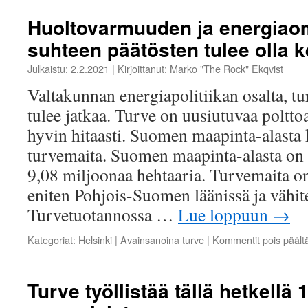
Huoltovarmuuden ja energiao
suhteen päätösten tulee olla k
Julkaistu:
2.2.2021
|
Kirjoittanut:
Marko "The Rock" Ekqvist
Valtakunnan energiapolitiikan osalta, t
tulee jatkaa. Turve on uusiutuvaa poltto
hyvin hitaasti. Suomen maapinta-alasta
turvemaita. Suomen maapinta-alasta on s
9,08 miljoonaa hehtaaria. Turvemaita o
eniten Pohjois-Suomen läänissä ja vähi
Turvetuotannossa …
Lue loppuun
→
Kategoriat:
Helsinki
|
Avainsanoina
turve
|
Kommentit pois päält
Turve työllistää tällä hetkellä 