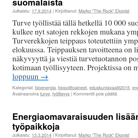
suomalaista
Julkaistu:
17.9.2014
|
Kirjoittanut:
Marko "The Rock" Ekqvist
Turve työllistää tällä hetkellä 10 000 su
kulkee nyt satojen rekkojen mukana ym
Turverekkojen teippaus toteutettiin ym
elokuussa. Teippauksen tavoitteena on l
näkyvyyttä ja viestiä turvetuotannon pos
kotimaan työllisyyteen. Projektissa o
loppuun
→
Kategoriat:
bioenergia
,
biopolttoaineet
,
eduskuntavaalit2015
,
ene
artikkeliss
Avainsanoina
turve
,
työllisyys
|
Kommentit pois päältä
Turve
työllistää
tällä
Energiaomavaraisuuden lisää
hetkellä
työpaikkoja
10
000
Julkaistu:
13.3.2014
|
Kirjoittanut:
Marko "The Rock" Ekqvist
suomalais