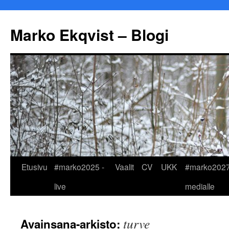
Marko Ekqvist – Blogi
Siirry
Etusivu
#marko2025 -
Vaalit
CV
UKK
#marko2027
sisältöön
live
medialle
turve
Avainsana-arkisto: