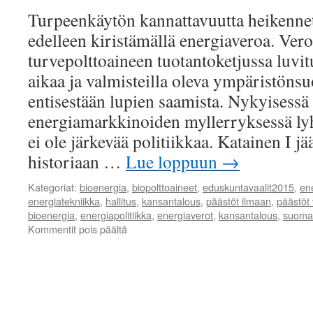
Turpeenkäytön kannattavuutta heikenne
edelleen kiristämällä energiaveroa. Ver
turvepolttoaineen tuotantoketjussa luvitu
aikaa ja valmisteilla oleva ympäristönsu
entisestään lupien saamista. Nykyisessä 
energiamarkkinoiden myllerryksessä lyh
ei ole järkevää politiikkaa. Katainen I jä
historiaan …
Lue loppuun
→
Kategoriat:
bioenergia
,
biopolttoaineet
,
eduskuntavaalit2015
,
ene
energiatekniikka
,
hallitus
,
kansantalous
,
päästöt ilmaan
,
päästöt
bioenergia
,
energiapolitiikka
,
energiaverot
,
kansantalous
,
suomal
artikkelissa
Kommentit pois päältä
Energiaomavaraisuuden
lisääminen
luo
työpaikkoja