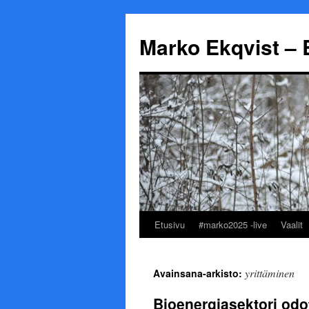
Marko Ekqvist – 
Etusivu
#marko2025 -live
Vaalit
Siirry
sisältöön
yrittäminen
Avainsana-arkisto:
Bioenergiasektori odot