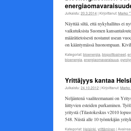
energiaomavaraisuude
Julkaistu:
20.3.2014
|
Kirjoittanut:
Marko "
Näyttää siltä, että nykyhallitus ei 
vaikutuksista Suomen kansantaloute
määrätietoisesti nostanut usean vuo
on kääntymässä huonompaan. Kivih
Kategoriat:
bioenergia
,
biopolttoaineet
,
en
bioenergia
,
energiaomavaraisuus
,
pyroly
Yrittäjyys kantaa Hels
Julkaistu:
24.10.2012
|
Kirjoittanut:
Marko 
Neljäntenä vaaliteemanani on Yrity
liittyvien esteiden purkaminen. Työ
yritystä (Tilastokeskus v2010 lopuss
548. Niistä alle 10 työntekijän yri
Kategoriat:
Helsinki
,
yrittäminen
|
Avainsa