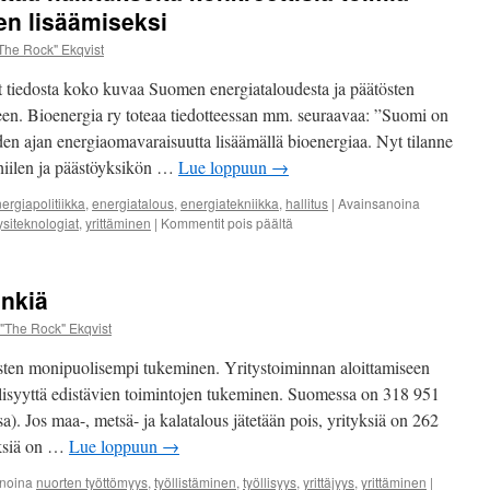
jäsenenenämme toimii He
n lisäämiseksi
The Rock" Ekqvist
Marko Ekqvist – Talk S
nyt tiedosta koko kuvaa Suomen energiataloudesta ja päätösten
en. Bioenergia ry toteaa tiedotteessan mm. seuraavaa: ”Suomi on
den ajan energiaomavaraisuutta lisäämällä bioenergiaa. Nyt tilanne
iilen ja päästöyksikön …
Lue loppuun
→
ergiapolitiikka
,
energiatalous
,
energiatekniikka
,
hallitus
|
Avainsanoina
artikkelissa
ysiteknologiat
,
yrittäminen
|
Kommentit pois päältä
Bioenergiasektori
odottaa
hallitukselta
inkiä
konkreettisia
toimia
"The Rock" Ekqvist
energiaomavaraisuuden
lisäämiseksi
sten monipuolisempi tukeminen. Yritystoiminnan aloittamiseen
llisyyttä edistävien toimintojen tukeminen. Suomessa on 318 951
a). Jos maa-, metsä- ja kalatalous jätetään pois, yrityksiä on 262
tyksiä on …
Lue loppuun
→
noina
nuorten työttömyys
,
työllistäminen
,
työllisyys
,
yrittäjyys
,
yrittäminen
|