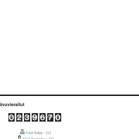
Sivuvierailut
Visit Today : 212
Visit Yesterday : 223