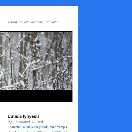
Tekniikkaa, taloutta ja innovaatioita!
Uutisia lyhyesti
Ajankohtaiset Uutiset
spalveluliikelaitoksen johtokunnan varajäseneksi
1.6.2025 alkaen. Varsinaisena