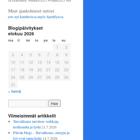
li Eskelinen. #marko2025 #vaalit2025 #Helsinki #perussuomalaiset
Muut ajankohtaiset uutiset
how nyt kuultavissa myös
Spotifyissa
.
Blogipäivitykset
elokuu 2026
ma
ti
ke
to
pe
la
su
1
2
3
4
5
6
7
8
9
10
11
12
13
14
15
16
17
18
19
20
21
22
23
24
25
26
27
28
29
30
31
« heinä
Viimeisimmät artikkelit
Turvallisuus tarvitsee verkkoja,
teollisuutta ja työtä
21.7.2026
Päivän blogi – Turvallisuus, energia ja
työ ovat sama ketju
14.7.2026