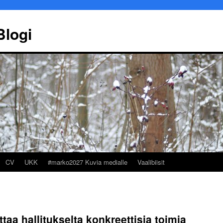
Blogi
CV
UKK
#marko2027 Kuvia medialle
Vaalibiisit
Marko Ekqvist
Työllisyy
taa hallitukselta konkreettisia toimia