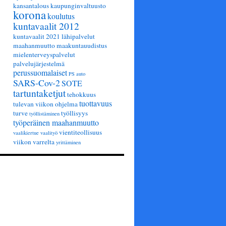
kansantalous
kaupunginvaltuusto
korona
koulutus
kuntavaalit 2012
kuntavaalit 2021
lähipalvelut
maahanmuutto
maakuntauudistus
mielenterveyspalvelut
palvelujärjestelmä
perussuomalaiset
PS auto
SARS-Cov-2
SOTE
tartuntaketjut
tehokkuus
tuottavuus
tulevan viikon ohjelma
turve
työllisyys
työllistäminen
työperäinen maahanmuutto
vientiteollisuus
vaalikiertue
vaalityö
viikon varrelta
yrittäminen