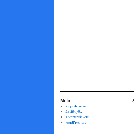
Meta
Kirjaudu sisään
Sisältösyöte
Kommenttisyöte
WordPress.org