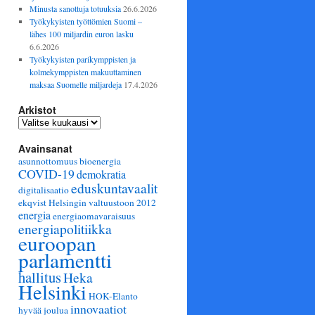
Minusta sanottuja totuuksia
26.6.2026
Työkykyisten työttömien Suomi –
lähes 100 miljardin euron lasku
6.6.2026
Työkykyisten parikymppisten ja
kolmekymppisten makuuttaminen
maksaa Suomelle miljardeja
17.4.2026
Arkistot
Arkistot
Avainsanat
asunnottomuus
bioenergia
COVID-19
demokratia
eduskuntavaalit
digitalisaatio
ekqvist Helsingin valtuustoon 2012
energia
energiaomavaraisuus
energiapolitiikka
euroopan
parlamentti
hallitus
Heka
Helsinki
HOK-Elanto
innovaatiot
hyvää joulua