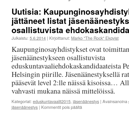
Uutisia: Kaupunginosayhdisty
jättäneet listat jäsenäänestyk
osallistuvista ehdokaskandid
Julkaistu:
5.6.2014
|
Kirjoittanut:
Marko "The Rock" Ekqvist
Kaupunginosayhdistykset ovat toimittane
jäsenäänestykseen osallistuvista
eduskuntavaaliehdokaskandidaateista P
Helsingin piirille. Jäsenäänestyksellä ra
pääsevät level 2:lle näissä kisoissa… All
vahvasti mukana näissä mittelöissä.
Kategoriat:
eduskuntavaalit2015
,
jäsenäänestys
|
Avainsanoina
artikkelissa
jäsenäänestys
|
Kommentit pois päältä
Uutisia:
Kaupunginosayhdistykset
ovat