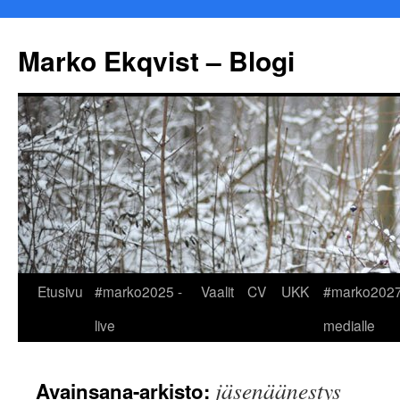
Marko Ekqvist – Blogi
Siirry
Etusivu
#marko2025 -
Vaalit
CV
UKK
#marko2027
sisältöön
live
medialle
jäsenäänestys
Avainsana-arkisto: