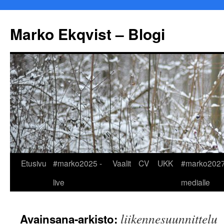
Marko Ekqvist – Blogi
Siirry
Etusivu
#marko2025 -
Vaalit
CV
UKK
#marko2027
sisältöön
live
medialle
liikennesuunnittelu
Avainsana-arkisto: