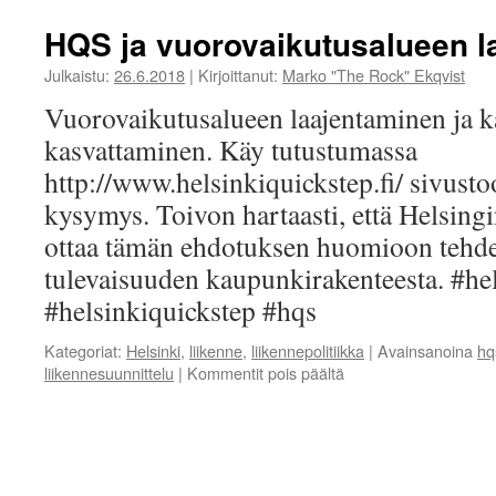
HQS ja vuorovaikutusalueen l
Julkaistu:
26.6.2018
|
Kirjoittanut:
Marko "The Rock" Ekqvist
Vuorovaikutusalueen laajentaminen ja 
kasvattaminen. Käy tutustumassa
http://www.helsinkiquickstep.fi/ sivustoo
kysymys. Toivon hartaasti, että Helsing
ottaa tämän ehdotuksen huomioon tehde
tulevaisuuden kaupunkirakenteesta. #he
#helsinkiquickstep #hqs
Kategoriat:
Helsinki
,
liikenne
,
liikennepolitiikka
|
Avainsanoina
hq
artikkelissa
liikennesuunnittelu
|
Kommentit pois päältä
HQS
ja
vuorovaikutusalueen
laajentaminen