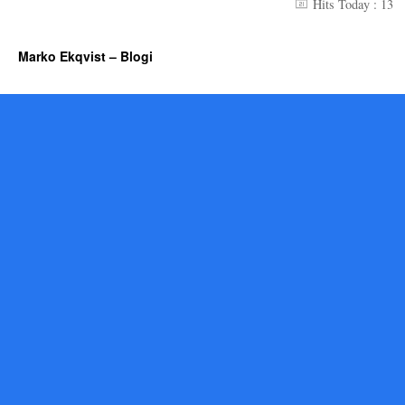
Hits Today : 13
Marko Ekqvist – Blogi