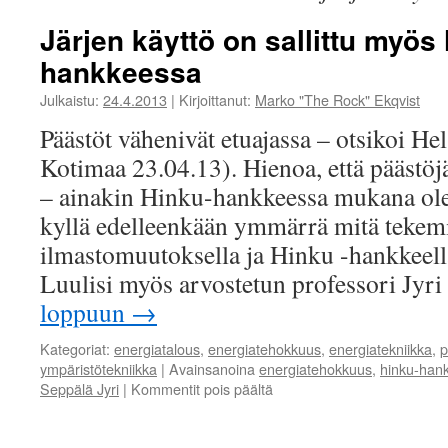
Järjen käyttö on sallittu myös
hankkeessa
Julkaistu:
24.4.2013
|
Kirjoittanut:
Marko "The Rock" Ekqvist
Päästöt vähenivät etuajassa – otsikoi H
Kotimaa 23.04.13). Hienoa, että päästöj
– ainakin Hinku-hankkeessa mukana ole
kyllä edelleenkään ymmärrä mitä tekem
ilmastomuutoksella ja Hinku -hankkeel
Luulisi myös arvostetun professori Jy
loppuun
→
Kategoriat:
energiatalous
,
energiatehokkuus
,
energiatekniikka
,
p
ympäristötekniikka
|
Avainsanoina
energiatehokkuus
,
hinku-han
artikkelissa
Seppälä Jyri
|
Kommentit pois päältä
Järjen
käyttö
on