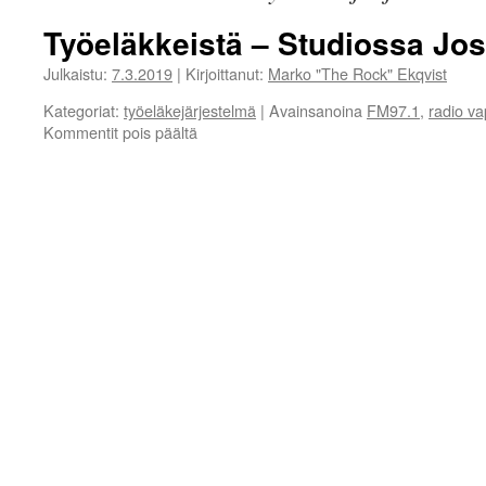
Työeläkkeistä – Studiossa Jos
Julkaistu:
7.3.2019
|
Kirjoittanut:
Marko "The Rock" Ekqvist
Kategoriat:
työeläkejärjestelmä
|
Avainsanoina
FM97.1
,
radio va
artikkelissa
Kommentit pois päältä
Työeläkkeistä
–
Studiossa
Josa
Jäntti