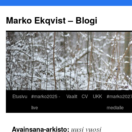
Marko Ekqvist – Blogi
Siirry
Etusivu
#marko2025 -
Vaalit
CV
UKK
#marko2027
sisältöön
live
medialle
uusi vuosi
Avainsana-arkisto: