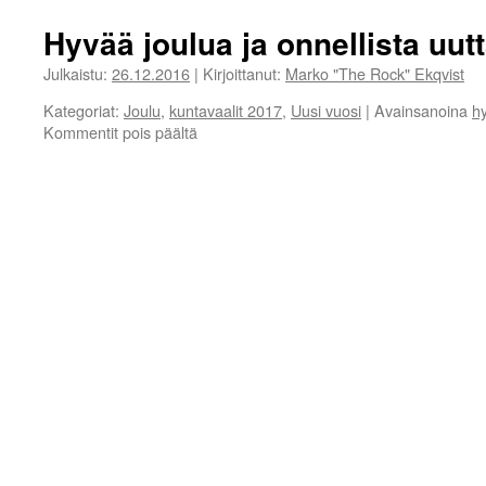
Hyvää joulua ja onnellista uut
Julkaistu:
26.12.2016
|
Kirjoittanut:
Marko "The Rock" Ekqvist
Kategoriat:
Joulu
,
kuntavaalit 2017
,
Uusi vuosi
|
Avainsanoina
h
artikkelissa
Kommentit pois päältä
Hyvää
joulua
ja
onnellista
uutta
vuotta