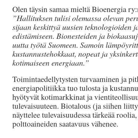
Olen täysin samaa mieltä Bioenergia ry
”Hallituksen tulisi olemassa olevan per
sijaan keskittyä uusien teknologioiden 
edistämiseen. Bionesteiden ja biokaasu
uutta työtä Suomeen. Samoin lämpöyritt
kustannustehokkaat, nopeat ja yksinkert
kotimaiseen energiaan.”
Toimintaedellytysten turvaaminen ja pit
energiapolitiikka tuo tulosta ja kustann
hyötyvät kotimarkkinat ja vientiteollisuu
tulevaisuuteen. Biotalous (ja siihen liit
näyttelee tulevaisuudessa tärkeää roolia,
polttoaineiden saatavuus vähenee.