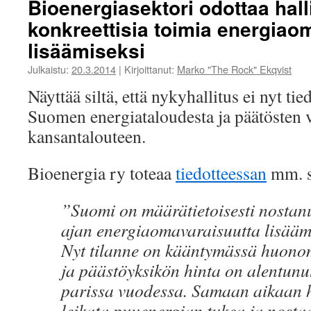
Bioenergiasektori odottaa hall
konkreettisia toimia energia
lisäämiseksi
Julkaistu:
20.3.2014
|
Kirjoittanut:
Marko "The Rock" Ekqvist
Näyttää siltä, että nykyhallitus ei nyt ti
Suomen energiataloudesta ja päätösten
kansantalouteen.
Bioenergia ry toteaa
tiedotteessan
mm. s
”Suomi on määrätietoisesti nostan
ajan energiaomavaraisuutta lisääm
Nyt tilanne on kääntymässä huono
ja päästöyksikön hinta on alentunut
parissa vuodessa. Samaan aikaan ha
leikata puuenergian tukea ja nosta