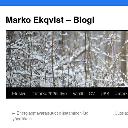
Marko Ekqvist – Blogi
Siirry
Etusivu
#marko2025 -live
Vaalit
CV
UKK
#mark
sisältöön
←
Energiaomavaraisuuden lisääminen luo
Uutisia
työpaikkoja