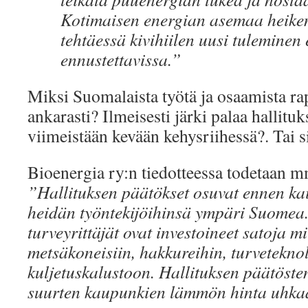
Kotimaisen energian asemaa heiken
tehtäessä kivihiilen uusi tuleminen e
ennustettavissa.”
Miksi Suomalaista työtä ja osaamista ra
ankarasti? Ilmeisesti järki palaa hallit
viimeistään kevään kehysriihessä?. Tai 
Bioenergia ry:n tiedotteessa todetaan m
”Hallituksen päätökset osuvat ennen kai
heidän työntekijöihinsä ympäri Suomea.
turveyrittäjät ovat investoineet satoja m
metsäkoneisiin, hakkureihin, turvetekno
kuljetuskalustoon. Hallituksen päätöst
suurten kaupunkien lämmön hinta uhka