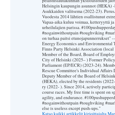
pelastuslautakunnan yksilöasioiden jao
Helsingin kaupungin asunnot (HEKA) -h
Asukkaiden valitsema (2022-23). PerusÄij
Vuodesta 2014 lähtien osallistunut extr
Vapaa-aika kuluu voimaa, ketteryyttä ja
urheilulajien parissa. #100pushupperday
#nogainwithoutpain #toughviking #mar
on turhaa paitsi etunojapunnerrukset" --
Energy Economics and Environmental T
Finns Party Helsinki Association (loca
Member of the Board, Board of Employm
City of Helsinki (2025– ) Former Polic
Parliament (EP/ECR) (2023-24). Member
Rescue Committee's Individual Affairs 
Deputy Member of the Board of Helsin
(HEKA), elected by the residents (2022-
ry (2022- ). Since 2014, actively partic
course races. My free time is spent on sp
agility, and endurance. #100pushupperda
#nogainwithoutpain #toughviking #mar
else is useless except push-ups."
Katso kaikki artikkelit kirjoittajalta 