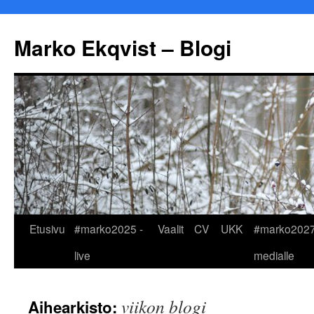
Marko Ekqvist – Blogi
Siirry
Etusivu
#marko2025 -
Vaalit
CV
UKK
#marko2027
sisältöön
live
medialle
viikon blogi
Aihearkisto: