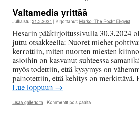
Valtamedia yrittää
Julkaistu:
31.3.2024
|
Kirjoittanut:
Marko "The Rock" Ekqvist
Hesarin pääkirjoitussivulla 30.3.2024 o
juttu otsakkeella: Nuoret miehet pohtiva
kerrottiin, miten nuorten miesten kiinno
asioihin on kasvanut suhteessa samanikäi
myös todettiin, että kysymys on vähemm
painotettiin, että kehitys on merkittävä
Lue loppuun
→
artikkelissa
Lisää gallerioita
|
Kommentit pois päältä
Valtamedia
yrittää