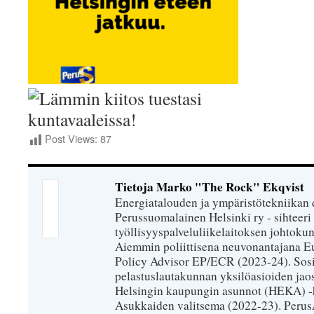
Post Views:
87
Tietoja Marko "The Rock" Ekqvist
Energiatalouden ja ympäristötekniikan 
Perussuomalainen Helsinki ry - sihteeri 
työllisyyspalveluliikelaitoksen johtokun
Aiemmin poliittisena neuvonantajana Eu
Policy Advisor EP/ECR (2023-24). Sosiaa
pelastuslautakunnan yksilöasioiden jao
Helsingin kaupungin asunnot (HEKA) -h
Asukkaiden valitsema (2022-23). PerusÄij