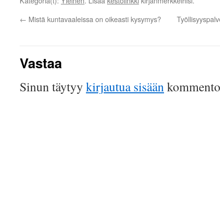
Kategoria(t):
Yleinen
. Lisää
kestolinkki
kirjanmerkkeihisi.
←
Mistä kuntavaaleissa on oikeasti kysymys?
Työllisyyspalv
Vastaa
Sinun täytyy
kirjautua sisään
kommentoi