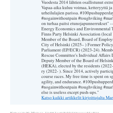
Vuodesta 2014 lähtien osallistunut extr
Vapaa-aika kuluu voimaa, ketteryyttä ja
urheilulajien parissa. #100pushupperday
#nogainwithoutpain #toughviking #mar
on turhaa paitsi etunojapunnerrukset" --
Energy Economics and Environmental T
Finns Party Helsinki Association (loca
Member of the Board, Board of Employm
City of Helsinki (2025– ) Former Polic
Parliament (EP/ECR) (2023-24). Member
Rescue Committee's Individual Affairs 
Deputy Member of the Board of Helsin
(HEKA), elected by the residents (2022-
ry (2022- ). Since 2014, actively partic
course races. My free time is spent on sp
agility, and endurance. #100pushupperda
#nogainwithoutpain #toughviking #mar
else is useless except push-ups."
Katso kaikki artikkelit kirjoittajalta 