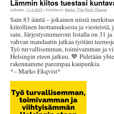
​Lämmin kiitos tuestasi kuntav
Julkaistu:
17.4.2025
|
Kirjoittanut:
Marko "The Rock" Ekqvist
Sain 83 ääntä – jokainen niistä merkitse
kiitollinen luottamuksesta ja viesteistä,
sain. Järjestysnumeroni listalla on 31 ja
vahvan mandaatin jatkaa työtäni teemoje
Työ turvallisemman, toimivamman ja v
Helsingin eteen jatkuu. 💙 Pidetään yht
rakennamme parempaa kaupunkia.
*– Marko Ekqvist*