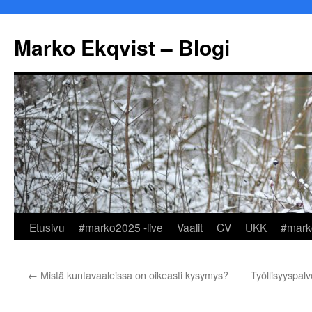
Marko Ekqvist – Blogi
Siirry
Etusivu
#marko2025 -live
Vaalit
CV
UKK
#mark
sisältöön
←
Mistä kuntavaaleissa on oikeasti kysymys?
Työllisyyspalv