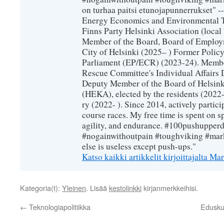
on turhaa paitsi etunojapunnerrukset" --
Energy Economics and Environmental T
Finns Party Helsinki Association (loca
Member of the Board, Board of Employm
City of Helsinki (2025– ) Former Polic
Parliament (EP/ECR) (2023-24). Member
Rescue Committee's Individual Affairs 
Deputy Member of the Board of Helsin
(HEKA), elected by the residents (2022-
ry (2022- ). Since 2014, actively partic
course races. My free time is spent on sp
agility, and endurance. #100pushupperda
#nogainwithoutpain #toughviking #mar
else is useless except push-ups."
Katso kaikki artikkelit kirjoittajalta 
Kategoria(t):
Yleinen
. Lisää
kestolinkki
kirjanmerkkeihisi.
←
Teknologiapolitiikka
Edusku