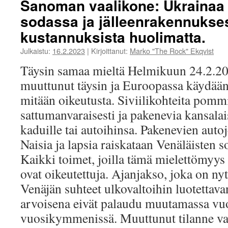
Sanoman vaalikone: Ukrainaa 
sodassa ja jälleenrakennukse
kustannuksista huolimatta.
Julkaistu:
16.2.2023
|
Kirjoittanut:
Marko "The Rock" Ekqvist
Täysin samaa mieltä Helmikuun 24.2.202
muuttunut täysin ja Euroopassa käydään s
mitään oikeutusta. Siviilikohteita pomm
sattumanvaraisesti ja pakenevia kansala
kaduille tai autoihinsa. Pakenevien autoje
Naisia ja lapsia raiskataan Venäläisten s
Kaikki toimet, joilla tämä mielettömyy
ovat oikeutettuja. Ajanjakso, joka on nyt
Venäjän suhteet ulkovaltoihin luotettav
arvoisena eivät palaudu muutamassa vuo
vuosikymmenissä. Muuttunut tilanne vaa