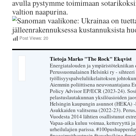
avulla pystymme toimimaan sotarikoksii
valtion naapurina.
Post Views:
20
Tietoja Marko "The Rock" Ekqvist
Energiatalouden ja ympäristötekniikan 
Perussuomalainen Helsinki ry - sihteeri 
työllisyyspalveluliikelaitoksen johtokun
Aiemmin poliittisena neuvonantajana Eu
Policy Advisor EP/ECR (2023-24). Sosiaa
pelastuslautakunnan yksilöasioiden jao
Helsingin kaupungin asunnot (HEKA) -h
Asukkaiden valitsema (2022-23). PerusÄij
Vuodesta 2014 lähtien osallistunut extr
Vapaa-aika kuluu voimaa, ketteryyttä ja
urheilulajien parissa. #100pushupperday
#nogainwithoutpain #toughviking #mar