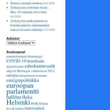
Minusta sanottuja totuuksia
26.6.2026
Työkykyisten työttömien Suomi –
lähes 100 miljardin euron lasku
6.6.2026
Työkykyisten parikymppisten ja
kolmekymppisten makuuttaminen
maksaa Suomelle miljardeja
17.4.2026
Arkistot
Arkistot
Avainsanat
asunnottomuus
bioenergia
COVID-19
demokratia
eduskuntavaalit
digitalisaatio
ekqvist Helsingin valtuustoon 2012
energia
energiaomavaraisuus
energiapolitiikka
euroopan
parlamentti
hallitus
Heka
Helsinki
HOK-Elanto
innovaatiot
hyvää joulua