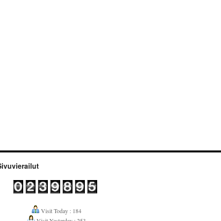
Sivuvierailut
Visit Today : 184
Visit Yesterday : 253