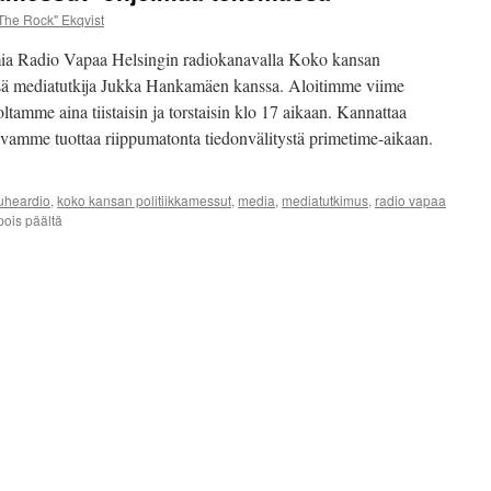
jäsenenenämme toimii Hel
The Rock" Ekqvist
ia Radio Vapaa Helsingin radiokanavalla Koko kansan
Marko Ekqvist – Talk Sho
ssä mediatutkija Jukka Hankamäen kanssa. Aloitimme viime
oltamme aina tiistaisin ja torstaisin klo 17 aikaan. Kannattaa
avamme tuottaa riippumatonta tiedonvälitystä primetime-aikaan.
puheardio
,
koko kansan politiikkamessut
,
media
,
mediatutkimus
,
radio vapaa
artikkelissa
ois päältä
Koko
kansan
politiikkamessut
-
ohjelmaa
tekemässä