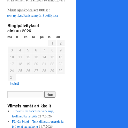
i Eskelinen. #marko2025 #vaalit2025 #Helsinki #perussuomalaiset
Muut ajankohtaiset uutiset
w nyt kuultavissa myös
Spotifyissa
.
Blogipäivitykset
elokuu 2026
ma
ti
ke
to
pe
la
su
1
2
3
4
5
6
7
8
9
10
11
12
13
14
15
16
17
18
19
20
21
22
23
24
25
26
27
28
29
30
31
« heinä
Viimeisimmät artikkelit
Turvallisuus tarvitsee verkkoja,
teollisuutta ja työtä
21.7.2026
Päivän blogi – Turvallisuus, energia ja
työ ovat sama ketju
14.7.2026