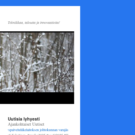
Tekniikkaa, taloutta ja innovaatioita!
Uutisia lyhyesti
Ajankohtaiset Uutiset
palveluliikelaitoksen johtokunnan varajäseneksi
1.6.2025 alkaen. Varsinaisena