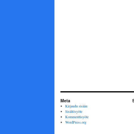
Meta
Kirjaudu sisään
Sisältösyöte
Kommenttisyöte
WordPress.org