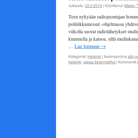
Julkaistu:
22.2.2019
|
Kirjoittanut:
Marko "
Teen nykyään radiojuontajan homm
politiikkamessut -ohjelmassa yhde
viikolla suorat radiolähetykset studi
kuunnella ja katsoa, sillä mediakan
…
Lue loppuun
→
Kategoriat:
Helsinki
|
Avainsanoina
aito 
helsinki
,
vapaa tiedonvälitys
|
Kommentit p