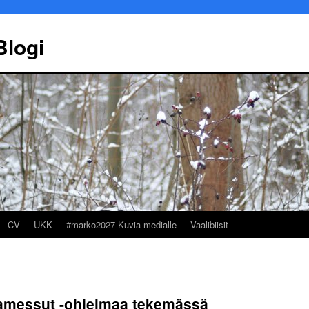
Blogi
CV
UKK
#marko2027 Kuvia medialle
Vaalibiisit
Marko Ekqvist
Työllisyys
kamessut -ohjelmaa tekemässä