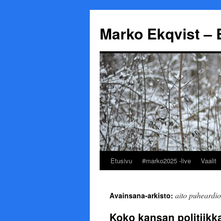
Marko Ekqvist – 
Etusivu
#marko2025 -live
Vaalit
Siirry
sisältöön
aito puheardio
Avainsana-arkisto:
Koko kansan politiik