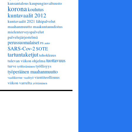
kansantalous
kaupunginvaltuusto
korona
koulutus
kuntavaalit 2012
kuntavaalit 2021
lähipalvelut
maahanmuutto
maakuntauudistus
mielenterveyspalvelut
palvelujärjestelmä
perussuomalaiset
PS auto
SARS-Cov-2
SOTE
tartuntaketjut
tehokkuus
tuottavuus
tulevan viikon ohjelma
turve
työllisyys
työllistäminen
työperäinen maahanmuutto
vientiteollisuus
vaalikiertue
vaalityö
viikon varrelta
yrittäminen