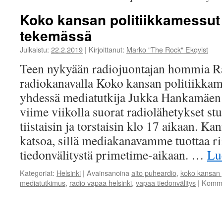
Koko kansan politiikkamessut
tekemässä
Julkaistu:
22.2.2019
|
Kirjoittanut:
Marko "The Rock" Ekqvist
Teen nykyään radiojuontajan hommia R
radiokanavalla Koko kansan politiikkam
yhdessä mediatutkija Jukka Hankamäen
viime viikolla suorat radiolähetykset s
tiistaisin ja torstaisin klo 17 aikaan. Ka
katsoa, sillä mediakanavamme tuottaa r
tiedonvälitystä primetime-aikaan. …
Lu
Kategoriat:
Helsinki
|
Avainsanoina
aito puheardio
,
koko kansan 
mediatutkimus
,
radio vapaa helsinki
,
vapaa tiedonvälitys
|
Kommen