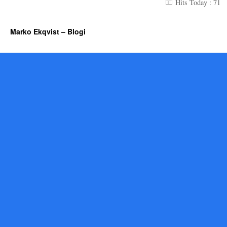
Hits Today : 71
Marko Ekqvist – Blogi