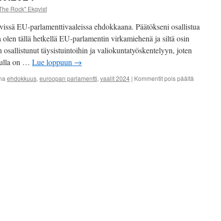
The Rock" Ekqvist
ävissä EU-parlamenttivaaleissa ehdokkaana. Päätökseni osallistua
 olen tällä hetkellä EU-parlamentin virkamiehenä ja siltä osin
en osallistunut täysistuintoihin ja valiokuntatyöskentelyyn, joten
nulla on …
Lue loppuun
→
artikkeliss
na
ehdokkuus
,
euroopan parlamentti
,
vaalit 2024
|
Kommentit pois päältä
EU-
parlamentt
9.6.2024