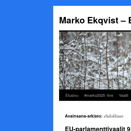
Marko Ekqvist – 
Etusivu
#marko2025 -live
Vaalit
Siirry
sisältöön
ehdokkuus
Avainsana-arkisto:
EU-parlamenttivaalit 9