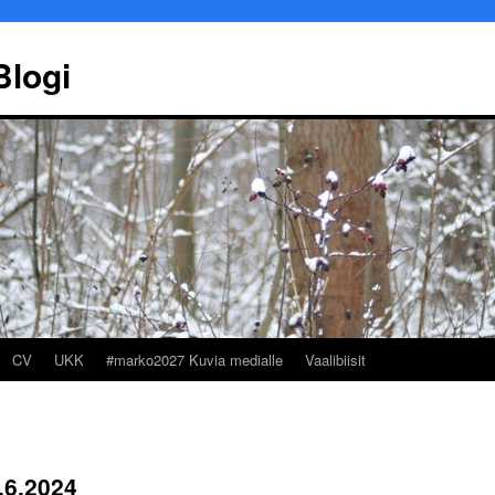
Blogi
CV
UKK
#marko2027 Kuvia medialle
Vaalibiisit
.6.2024