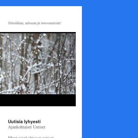
Tekniikkaa, taloutta ja innovaatioita!
Uutisia lyhyesti
Ajankohtaiset Uutiset
Muut ajankohtaiset uutiset