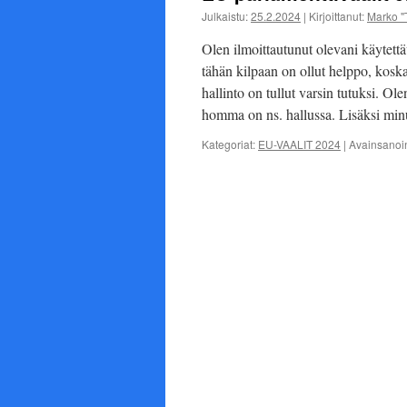
Julkaistu:
25.2.2024
|
Kirjoittanut:
Marko "
Olen ilmoittautunut olevani käytett
tähän kilpaan on ollut helppo, koska
hallinto on tullut varsin tutuksi. Ol
homma on ns. hallussa. Lisäksi mi
Kategoriat:
EU-VAALIT 2024
|
Avainsanoi