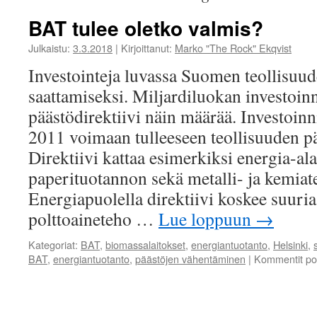
BAT tulee oletko valmis?
Julkaistu:
3.3.2018
|
Kirjoittanut:
Marko "The Rock" Ekqvist
Investointeja luvassa Suomen teollisuud
saattamiseksi. Miljardiluokan investoinn
päästödirektiivi näin määrää. Investoinni
2011 voimaan tulleeseen teollisuuden pä
Direktiivi kattaa esimerkiksi energia-ala
paperituotannon sekä metalli- ja kemiat
Energiapuolella direktiivi koskee suuria 
polttoaineteho …
Lue loppuun
→
Kategoriat:
BAT
,
biomassalaitokset
,
energiantuotanto
,
Helsinki
,
BAT
,
energiantuotanto
,
päästöjen vähentäminen
|
Kommentit poi