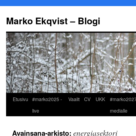
Marko Ekqvist – Blogi
Siirry
Etusivu
#marko2025 -
Vaalit
CV
UKK
#marko2027
sisältöön
live
medialle
energiasektori
Avainsana-arkisto: