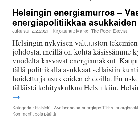
Helsingin energiamurros – Vas
energiapolitiikkaa asukkaiden
Julkaistu:
2.2.2021
|
Kirjoittanut:
Marko "The Rock" Ekqvist
Helsingin nykyisen valtuuston tekemien
johdosta, meillä on kohta käsissämme k
vuodelta kasvavat energiamaksut. Kaup
tällä politiikalla asukkaat sellaisiin kunti
hoidettu ja asukkaiden ehdoilla. En usko
tälläistä kehityskulkua Helsinkiin. Hel
→
Kategoriat:
Helsinki
|
Avainsanoina
energiapolitiikka
,
energiasekt
artikkelissa
Kommentit pois päältä
Helsingin
energiamurros
–
Vastuullista