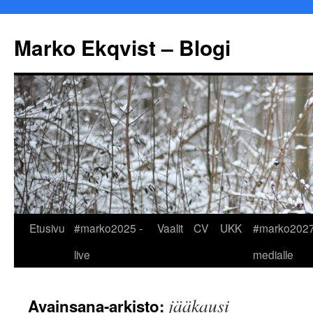
Marko Ekqvist – Blogi
Siirry
Etusivu
#marko2025 -
Vaalit
CV
UKK
#marko2027
sisältöön
live
medialle
jääkausi
Avainsana-arkisto: