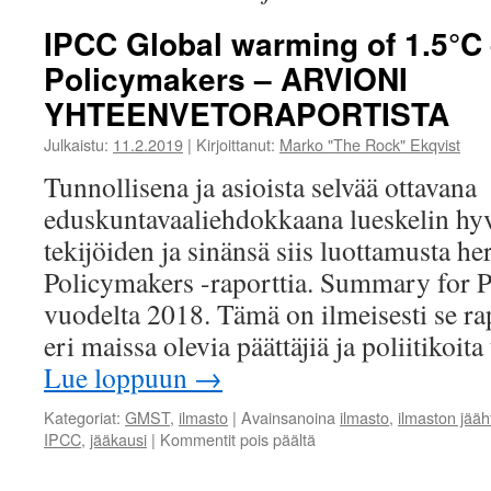
IPCC Global warming of 1.5°C
Policymakers – ARVIONI
YHTEENVETORAPORTISTA
Julkaistu:
11.2.2019
|
Kirjoittanut:
Marko "The Rock" Ekqvist
Tunnollisena ja asioista selvää ottavana
eduskuntavaaliehdokkaana lueskelin hy
tekijöiden ja sinänsä siis luottamusta h
Policymakers -raporttia. Summary for P
vuodelta 2018. Tämä on ilmeisesti se rap
eri maissa olevia päättäjiä ja poliitikoi
Lue loppuun
→
Kategoriat:
GMST
,
ilmasto
|
Avainsanoina
ilmasto
,
ilmaston jää
artikkelissa
IPCC
,
jääkausi
|
Kommentit pois päältä
IPCC
Global