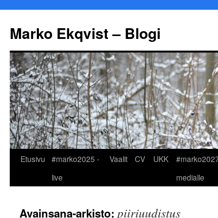
Marko Ekqvist – Blogi
Siirry
Etusivu
#marko2025 -
Vaalit
CV
UKK
#marko2027
sisältöön
live
medialle
piiriuudistus
Avainsana-arkisto: