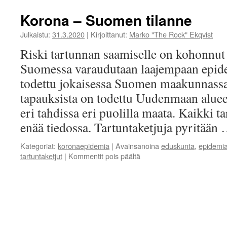
Korona – Suomen tilanne
Julkaistu:
31.3.2020
|
Kirjoittanut:
Marko "The Rock" Ekqvist
Riski tartunnan saamiselle on kohonnu
Suomessa varaudutaan laajempaan epide
todettu jokaisessa Suomen maakunnassa
tapauksista on todettu Uudenmaan aluee
eri tahdissa eri puolilla maata. Kaikki ta
enää tiedossa. Tartuntaketjuja pyritään
Kategoriat:
koronaepidemia
|
Avainsanoina
eduskunta
,
epidemi
artikkelissa
tartuntaketjut
|
Kommentit pois päältä
Korona
–
Suomen
tilanne