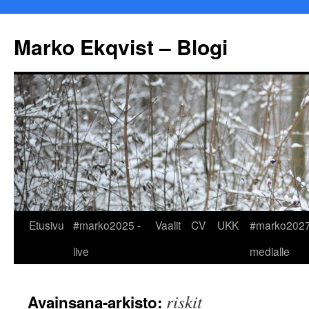
Marko Ekqvist – Blogi
Siirry
Etusivu
#marko2025 -
Vaalit
CV
UKK
#marko2027
sisältöön
live
medialle
riskit
Avainsana-arkisto: