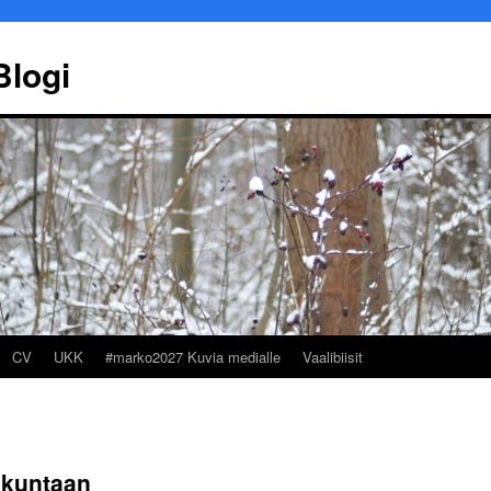
Blogi
CV
UKK
#marko2027 Kuvia medialle
Vaalibiisit
Marko Ekqvist
Työllisyyspa
skuntaan