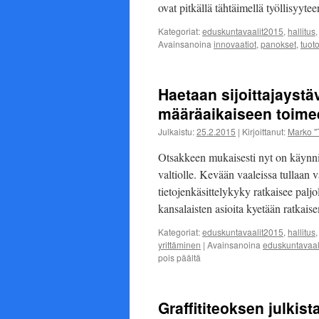
ovat pitkällä tähtäimellä työllisyyte
Kategoriat:
eduskuntavaalit2015
,
hallitus
Avainsanoina
innovaatiot
,
panokset
,
tuot
Haetaan sijoittajayst
määräaikaiseen toime
Julkaistu:
25.2.2015
|
Kirjoittanut:
Marko "
Otsakkeen mukaisesti nyt on käynni
valtiolle. Kevään vaaleissa tullaan 
tietojenkäsittelykyky ratkaisee palj
kansalaisten asioita kyetään ratkai
Kategoriat:
eduskuntavaalit2015
,
hallitus
yrittäminen
|
Avainsanoina
eduskuntavaal
artikkelissa
pois päältä
Haetaan
sijoittajaystävällisempiä
päätöksentekijöitä
Graffititeoksen julkis
4