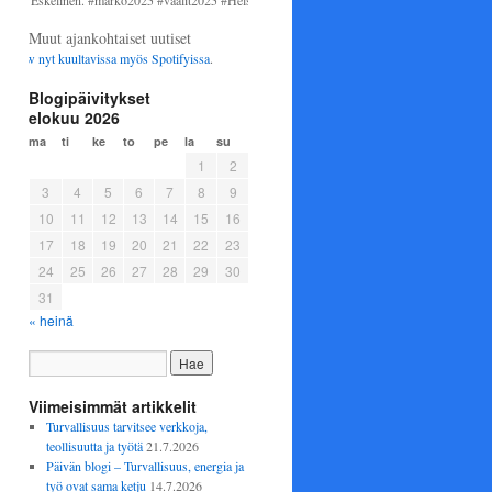
Eskelinen. #marko2025 #vaalit2025 #Helsinki #perussuomalaiset
Muut ajankohtaiset uutiset
nyt kuultavissa myös
Spotifyissa
.
Blogipäivitykset
elokuu 2026
ma
ti
ke
to
pe
la
su
1
2
3
4
5
6
7
8
9
10
11
12
13
14
15
16
17
18
19
20
21
22
23
24
25
26
27
28
29
30
31
« heinä
Viimeisimmät artikkelit
Turvallisuus tarvitsee verkkoja,
teollisuutta ja työtä
21.7.2026
Päivän blogi – Turvallisuus, energia ja
työ ovat sama ketju
14.7.2026