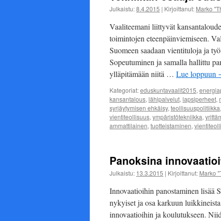
Julkaistu:
8.4.2015
|
Kirjoittanut:
Marko "T
Vaaliteemani liittyvät kansantaloude
toimintojen eteenpäinviemiseen. Vali
Suomeen saadaan vientituloja ja työtä
Sopeutuminen ja samalla hallittu pa
ylläpitämään niitä …
Lue loppuun
Kategoriat:
eduskuntavaalit2015
,
energiap
kansantalous
,
lähipalvelut
,
lapsiperheet
,
syrjäytymisen ehkäisy
,
teollisuuspolitiikka
vientiteollisuus
,
ympäristötekniikka
,
yritt
ammattilainen
,
tuotteistaminen
,
vientiteol
Panoksina innovaatioi
Julkaistu:
13.3.2015
|
Kirjoittanut:
Marko "
Innovaatioihin panostaminen lisää S
nykyiset ja osa karkuun luikkineist
innovaatioihin ja koulutukseen. Nii