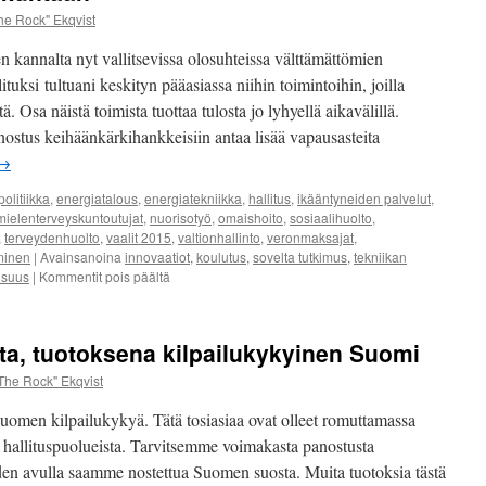
jäsenenenämme toimii Heli 
he Rock" Ekqvist
n kannalta nyt vallitsevissa olosuhteissa välttämättömien
Marko Ekqvist – Talk Show 
tuksi tultuani keskityn pääasiassa niihin toimintoihin, joilla
. Osa näistä toimista tuottaa tulosta jo lyhyellä aikavälillä.
nostus keihäänkärkihankkeisiin antaa lisää vapausasteita
→
olitiikka
,
energiatalous
,
energiatekniikka
,
hallitus
,
ikääntyneiden palvelut
,
mielenterveyskuntoutujat
,
nuorisotyö
,
omaishoito
,
sosiaalihuolto
,
,
terveydenhuolto
,
vaalit 2015
,
valtionhallinto
,
veronmaksajat
,
äminen
|
Avainsanoina
innovaatiot
,
koulutus
,
sovelta tutkimus
,
tekniikan
artikkelissa
lisuus
|
Kommentit pois päältä
Tekniikan
osaaja
eduskuntaan
ta, tuotoksena kilpailukykyinen Suomi
The Rock" Ekqvist
uomen kilpailukykyä. Tätä tosiasiaa ovat olleet romuttamassa
a hallituspuolueista. Tarvitsemme voimakasta panostusta
den avulla saamme nostettua Suomen suosta. Muita tuotoksia tästä