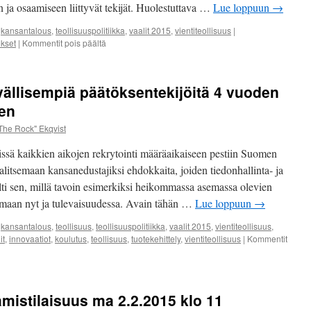
en ja osaamiseen liittyvät tekijät. Huolestuttava …
Lue loppuun
→
,
kansantalous
,
teollisuuspolitiikka
,
vaalit 2015
,
vientiteollisuus
|
artikkelissa
okset
|
Kommentit pois päältä
Panoksina
innovaatioita,
tuotoksena
ävällisempiä päätöksentekijöitä 4 vuoden
kilpailukykyinen
Suomi
en
The Rock" Ekqvist
ssä kaikkien aikojen rekrytointi määräaikaiseen pestiin Suomen
valitsemaan kansanedustajiksi ehdokkaita, joiden tiedonhallinta- ja
olti sen, millä tavoin esimerkiksi heikommassa asemassa olevien
semaan nyt ja tulevaisuudessa. Avain tähän …
Lue loppuun
→
,
kansantalous
,
teollisuus
,
teollisuuspolitiikka
,
vaalit 2015
,
vientiteollisuus
,
it
,
innovaatiot
,
koulutus
,
teollisuus
,
tuotekehittely
,
vientiteollisuus
|
Kommentit
tamistilaisuus ma 2.2.2015 klo 11