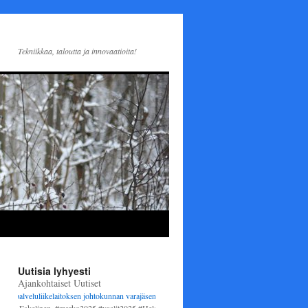
Tekniikkaa, taloutta ja innovaatioita!
Uutisia lyhyesti
Ajankohtaiset Uutiset
lveluliikelaitoksen johtokunnan varajäseneksi
1.6.2025 alkaen. Varsinaisena