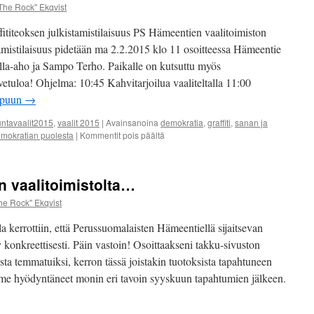
The Rock" Ekqvist
iteoksen julkistamistilaisuus PS Hämeentien vaalitoimiston
tamistilaisuus pidetään ma 2.2.2015 klo 11 osoitteessa Hämeentie
lla-aho ja Sampo Terho. Paikalle on kutsuttu myös
tuloa! Ohjelma: 10:45 Kahvitarjoilua vaaliteltalla 11:00
ppuun
→
ntavaalit2015
,
vaalit 2015
|
Avainsanoina
demokratia
,
graffiti
,
sanan ja
artikkelissa
mokratian puolesta
|
Kommentit pois päältä
Graffititeoksen
julkistamistilaisuus
ma
 vaalitoimistolta…
2.2.2015
klo
he Rock" Ekqvist
11
 kerrottiin, että Perussuomalaisten Hämeentiellä sijaitsevan
ty konkreettisesti. Päin vastoin! Osoittaakseni takku-sivuston
esta temmatuiksi, kerron tässä joistakin tuotoksista tapahtuneen
emme hyödyntäneet monin eri tavoin syyskuun tapahtumien jälkeen.