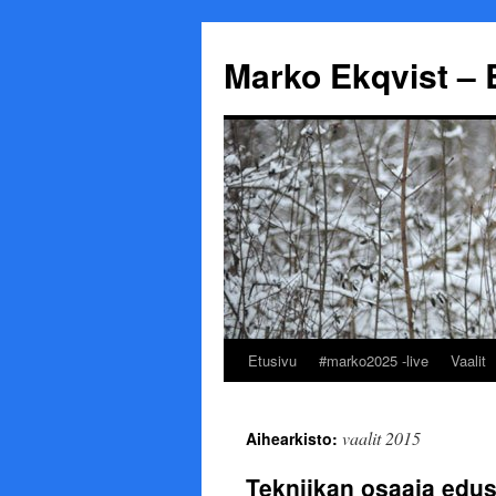
Marko Ekqvist – 
Etusivu
#marko2025 -live
Vaalit
Siirry
sisältöön
vaalit 2015
Aihearkisto:
Tekniikan osaaja edu