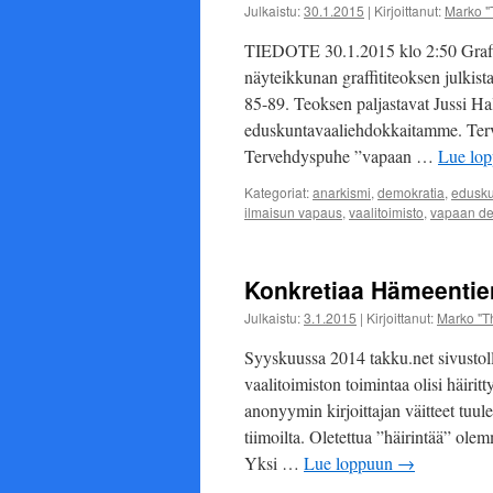
vuoden
Julkaistu:
30.1.2015
|
Kirjoittanut:
Marko "
määräaikaiseen
toimeen
TIEDOTE 30.1.2015 klo 2:50 Graffit
näyteikkunan graffititeoksen julkis
85-89. Teoksen paljastavat Jussi Ha
eduskuntavaaliehdokkaitamme. Terve
Tervehdyspuhe ”vapaan …
Lue lo
Kategoriat:
anarkismi
,
demokratia
,
edusku
ilmaisun vapaus
,
vaalitoimisto
,
vapaan de
Konkretiaa Hämeentien
Julkaistu:
3.1.2015
|
Kirjoittanut:
Marko "T
Syyskuussa 2014 takku.net sivustolla
vaalitoimiston toimintaa olisi häirit
anonyymin kirjoittajan väitteet tuul
tiimoilta. Oletettua ”häirintää” ol
Yksi …
Lue loppuun
→