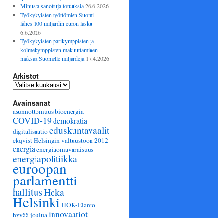
Minusta sanottuja totuuksia
26.6.2026
Työkykyisten työttömien Suomi –
lähes 100 miljardin euron lasku
6.6.2026
Työkykyisten parikymppisten ja
kolmekymppisten makuuttaminen
maksaa Suomelle miljardeja
17.4.2026
Arkistot
Arkistot
Avainsanat
asunnottomuus
bioenergia
COVID-19
demokratia
eduskuntavaalit
digitalisaatio
ekqvist Helsingin valtuustoon 2012
energia
energiaomavaraisuus
energiapolitiikka
euroopan
parlamentti
hallitus
Heka
Helsinki
HOK-Elanto
innovaatiot
hyvää joulua