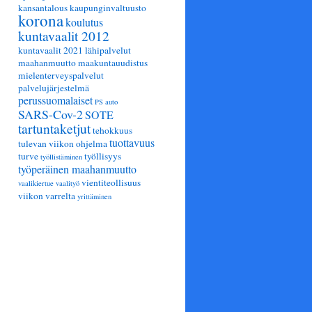
kansantalous
kaupunginvaltuusto
korona
koulutus
kuntavaalit 2012
kuntavaalit 2021
lähipalvelut
maahanmuutto
maakuntauudistus
mielenterveyspalvelut
palvelujärjestelmä
perussuomalaiset
PS auto
SARS-Cov-2
SOTE
tartuntaketjut
tehokkuus
tuottavuus
tulevan viikon ohjelma
turve
työllisyys
työllistäminen
työperäinen maahanmuutto
vientiteollisuus
vaalikiertue
vaalityö
viikon varrelta
yrittäminen