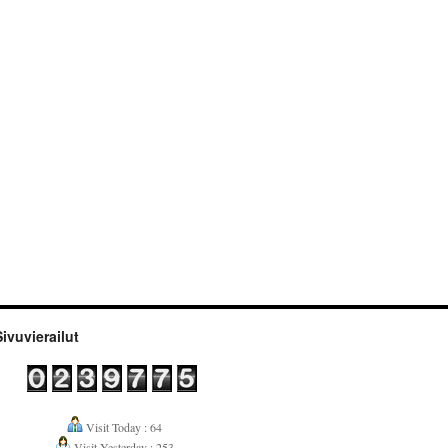
Sivuvierailut
Visit Today : 64
Visit Yesterday : 253