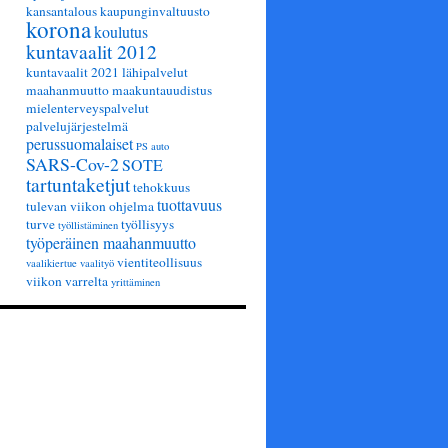
kansantalous
kaupunginvaltuusto
korona
koulutus
kuntavaalit 2012
kuntavaalit 2021
lähipalvelut
maahanmuutto
maakuntauudistus
mielenterveyspalvelut
palvelujärjestelmä
perussuomalaiset
PS auto
SARS-Cov-2
SOTE
tartuntaketjut
tehokkuus
tuottavuus
tulevan viikon ohjelma
turve
työllisyys
työllistäminen
työperäinen maahanmuutto
vientiteollisuus
vaalikiertue
vaalityö
viikon varrelta
yrittäminen