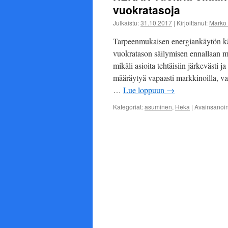
vuokratasoja
Julkaistu:
31.10.2017
|
Kirjoittanut:
Marko 
Tarpeenmukaisen energiankäytön käy
vuokratason säilymisen ennallaan m
mikäli asioita tehtäisiin järkevästi
määräytyä vapaasti markkinoilla, v
…
Lue loppuun
→
Kategoriat:
asuminen
,
Heka
|
Avainsanoi