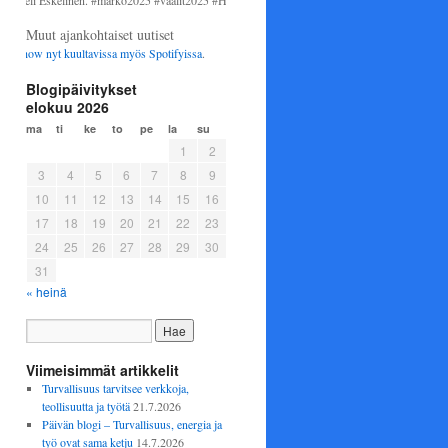
li Eskelinen. #marko2025 #vaalit2025 #Helsinki #perussuomalaiset
Muut ajankohtaiset uutiset
how nyt kuultavissa myös
Spotifyissa
.
Blogipäivitykset
elokuu 2026
ma
ti
ke
to
pe
la
su
1
2
3
4
5
6
7
8
9
10
11
12
13
14
15
16
17
18
19
20
21
22
23
24
25
26
27
28
29
30
31
« heinä
Viimeisimmät artikkelit
Turvallisuus tarvitsee verkkoja,
teollisuutta ja työtä
21.7.2026
Päivän blogi – Turvallisuus, energia ja
työ ovat sama ketju
14.7.2026