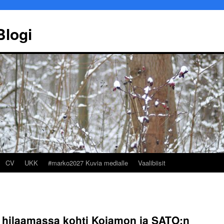
Blogi
CV
UKK
#marko2027 Kuvia medialle
Vaalibiisit
Marko Ekqvist
Työllisyy
 hilaamassa kohti Kojamon ja SATO:n