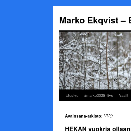
Marko Ekqvist – 
Etusivu
#marko2025 -live
Vaalit
Siirry
sisältöön
VVO
Avainsana-arkisto:
HEKAN vuokria ollaan