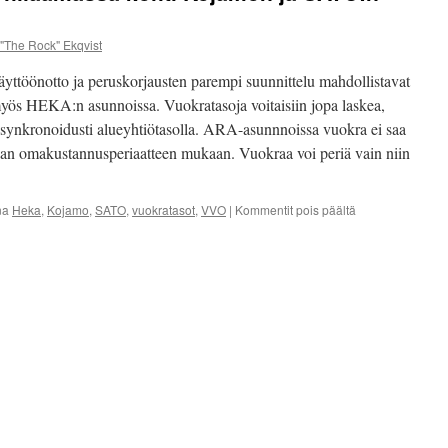
jäsenenenämme toimii He
"The Rock" Ekqvist
Marko Ekqvist – Talk S
ttöönotto ja peruskorjausten parempi suunnittelu mahdollistavat
yös HEKA:n asunnoissa. Vuokratasoja voitaisiin jopa laskea,
 ja synkronoidusti alueyhtiötasolla. ARA-asunnnoissa vuokra ei saa
aan omakustannusperiaatteen mukaan. Vuokraa voi periä vain niin
artikkelissa
na
Heka
,
Kojamo
,
SATO
,
vuokratasot
,
VVO
|
Kommentit pois päältä
HEKAN
vuokria
ollaan
hilaamassa
kohti
Kojamon
ja
SATO:n
vuokratasoja