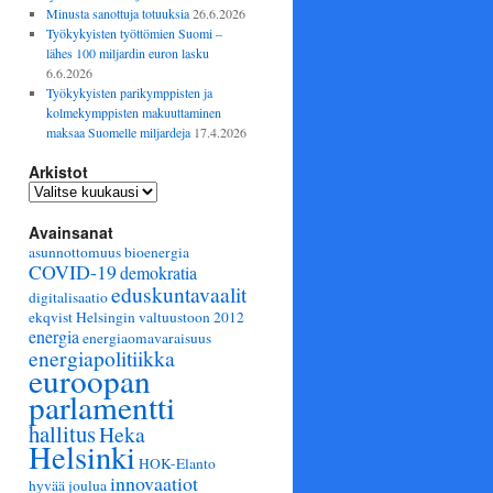
Minusta sanottuja totuuksia
26.6.2026
Työkykyisten työttömien Suomi –
lähes 100 miljardin euron lasku
6.6.2026
Työkykyisten parikymppisten ja
kolmekymppisten makuuttaminen
maksaa Suomelle miljardeja
17.4.2026
Arkistot
Arkistot
Avainsanat
asunnottomuus
bioenergia
COVID-19
demokratia
eduskuntavaalit
digitalisaatio
ekqvist Helsingin valtuustoon 2012
energia
energiaomavaraisuus
energiapolitiikka
euroopan
parlamentti
hallitus
Heka
Helsinki
HOK-Elanto
innovaatiot
hyvää joulua