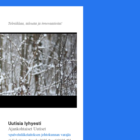
Tekniikkaa, taloutta ja innovaatioita!
Uutisia lyhyesti
Ajankohtaiset Uutiset
spalveluliikelaitoksen johtokunnan varajäseneksi
1.6.2025 alkaen. Varsinaisena