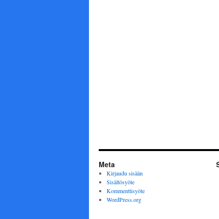
Meta
Kirjaudu sisään
Sisältösyöte
Kommenttisyöte
WordPress.org