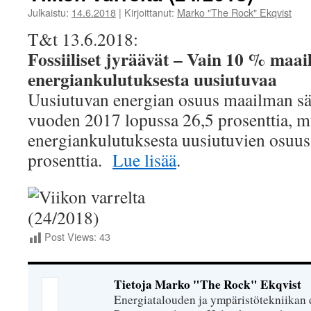
Julkaistu:
14.6.2018
|
Kirjoittanut:
Marko "The Rock" Ekqvist
T&t 13.6.2018:
Fossiiliset jyräävät – Vain 10 % maa
energiankulutuksesta uusiutuvaa
Uusiutuvan energian osuus maailman sä
vuoden 2017 lopussa 26,5 prosenttia, 
energiankulutuksesta uusiutuvien osuu
prosenttia.
Lue lisää
.
Post Views:
43
Tietoja Marko "The Rock" Ekqvist
Energiatalouden ja ympäristötekniikan 