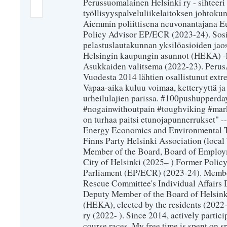
Perussuomalainen Helsinki ry - sihteeri 
työllisyyspalveluliikelaitoksen johtokun
Aiemmin poliittisena neuvonantajana Eu
Policy Advisor EP/ECR (2023-24). Sosiaa
pelastuslautakunnan yksilöasioiden jao
Helsingin kaupungin asunnot (HEKA) -h
Asukkaiden valitsema (2022-23). PerusÄij
Vuodesta 2014 lähtien osallistunut extr
Vapaa-aika kuluu voimaa, ketteryyttä ja
urheilulajien parissa. #100pushupperday
#nogainwithoutpain #toughviking #mar
on turhaa paitsi etunojapunnerrukset" --
Energy Economics and Environmental T
Finns Party Helsinki Association (loca
Member of the Board, Board of Employm
City of Helsinki (2025– ) Former Polic
Parliament (EP/ECR) (2023-24). Member
Rescue Committee's Individual Affairs 
Deputy Member of the Board of Helsin
(HEKA), elected by the residents (2022-
ry (2022- ). Since 2014, actively partic
course races. My free time is spent on sp