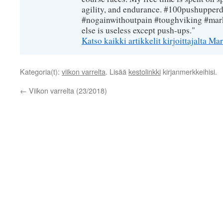
agility, and endurance. #100pushupperda
#nogainwithoutpain #toughviking #mar
else is useless except push-ups."
Katso kaikki artikkelit kirjoittajalta 
Kategoria(t):
viikon varrelta
. Lisää
kestolinkki
kirjanmerkkeihisi.
←
Viikon varrelta (23/2018)