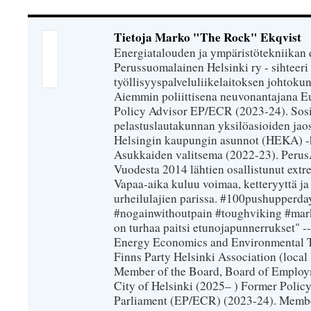
Tietoja Marko "The Rock" Ekqvist
Energiatalouden ja ympäristötekniikan 
Perussuomalainen Helsinki ry - sihteeri 
työllisyyspalveluliikelaitoksen johtokun
Aiemmin poliittisena neuvonantajana Eu
Policy Advisor EP/ECR (2023-24). Sosiaa
pelastuslautakunnan yksilöasioiden jao
Helsingin kaupungin asunnot (HEKA) -h
Asukkaiden valitsema (2022-23). PerusÄij
Vuodesta 2014 lähtien osallistunut extr
Vapaa-aika kuluu voimaa, ketteryyttä ja
urheilulajien parissa. #100pushupperday
#nogainwithoutpain #toughviking #mar
on turhaa paitsi etunojapunnerrukset" --
Energy Economics and Environmental T
Finns Party Helsinki Association (loca
Member of the Board, Board of Employm
City of Helsinki (2025– ) Former Polic
Parliament (EP/ECR) (2023-24). Member