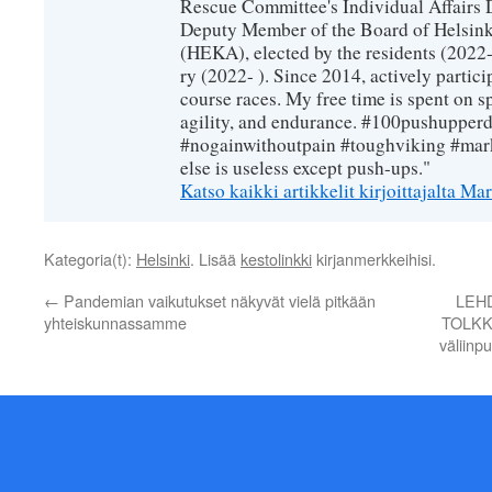
Rescue Committee's Individual Affairs 
Deputy Member of the Board of Helsin
(HEKA), elected by the residents (2022-
ry (2022- ). Since 2014, actively partic
course races. My free time is spent on sp
agility, and endurance. #100pushupperda
#nogainwithoutpain #toughviking #mar
else is useless except push-ups."
Katso kaikki artikkelit kirjoittajalta 
Kategoria(t):
Helsinki
. Lisää
kestolinkki
kirjanmerkkeihisi.
←
Pandemian vaikutukset näkyvät vielä pitkään
LEHD
yhteiskunnassamme
TOLKKU
väliinp