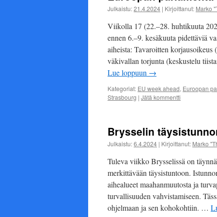
Julkaistu:
21.4.2024
|
Kirjoittanut:
Marko "
Viikolla 17 (22.–28. huhtikuuta 20
ennen 6.–9. kesäkuuta pidettäviä va
aiheista: Tavaroitten korjausoikeus 
väkivallan torjunta (keskustelu tii
Lue loppuun
→
Kategoriat:
EU week ahead
,
Euroopan par
Strasbourg
|
Jätä kommentti
Brysselin täysistunno
Julkaistu:
6.4.2024
|
Kirjoittanut:
Marko "T
Tuleva viikko Brysselissä on täynn
merkittävään täysistuntoon. Istunnon 
aihealueet maahanmuutosta ja turvap
turvallisuuden vahvistamiseen. Täs
ohjelmaan ja sen kohokohtiin. …
L