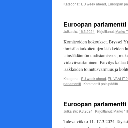
Kategoriat:
EU week ahead
,
Euroopan par
Euroopan parlamentti 1
Julkaistu:
16.3.2024
|
Kirjoittanut:
Marko "
Komiteoiden kokoukset, Bryssel Ymp
ihmisille tarkoitettujen lääkkeiden 
lainsäädännön uudistamiseksi, muka
virtaviivaistaminen. Päivitys kattaa
lääkkeiden toimitusvarmuus ja koht
Kategoriat:
EU week ahead
,
EU-VAALIT 
artikke
parlamentti
|
Kommentit pois päältä
Euroo
parlam
18.-24
Euroopan parlamentti 1
(viikko
12)
Julkaistu:
9.3.2024
|
Kirjoittanut:
Marko "T
Tuleva viikko 11.-17.3.2024 Täysist