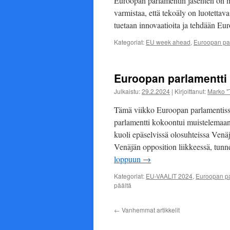
Euroopan parlamentin jäsenten on m
varmistaa, että tekoäly on luotettav
tuetaan innovaatioita ja tehdään Eu
Kategoriat:
EU week ahead
,
Euroopan par
Euroopan parlamentti 2
Julkaistu:
29.2.2024
|
Kirjoittanut:
Marko "
Tämä viikko Euroopan parlamentissa
parlamentti kokoontui muistelemaan 
kuoli epäselvissä olosuhteissa Ven
Venäjän opposition liikkeessä, tunn
loppuun
→
Kategoriat:
EU-VAALIT 2024
,
Euroopan pa
artikkelissa
päältä
Euroopan
parlamentti
←
Vanhemmat artikkelit
26.2-
3.3.2024