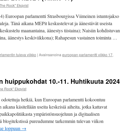
jäsenenenämme toimii Heli
The Rock" Ekqvist
24) Euroopan parlamentti Strasbourgissa Viimeinen istuntojakso
Marko Ekqvist – Talk Show
aleja. Tänä aikana MEPit keskustelevat ja äänestävät useista
(keskustelu maanantaina, äänestys tiistaina); Naisiin kohdistuvan
staina, äänestys keskiviikkona); Rahapesun vastainen toiminta …
lamentin tuleva viikko
|
Avainsanoina
euroopan parlamentti viikko 17
,
n huippukohdat 10.-11. Huhtikuuta 2024
he Rock" Ekqvist
ä odotettuja hetkiä, kun Euroopan parlamentti kokoontuu
aikana käsitellään useita keskeisiä aiheita, jotka kattavat
aikkapolitiikasta ympäristönsuojeluun ja digitaalisen
sä blogitekstissä pureudumme tarkemmin tulevan viikon
ue loppuun
→