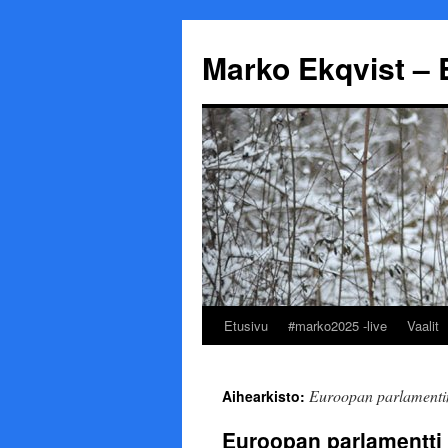
Marko Ekqvist – 
Etusivu
#marko2025 -live
Vaalit
Siirry
sisältöön
Euroopan parlamentin
Aihearkisto:
Euroopan parlamentti 2