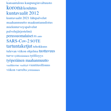
kansantalous
kaupunginvaltuusto
korona
koulutus
kuntavaalit 2012
kuntavaalit 2021
lähipalvelut
issa
maahanmuutto
maakuntauudistus
an
mielenterveyspalvelut
ntti
palvelujärjestelmä
3.2024
perussuomalaiset
PS auto
SARS-Cov-2
SOTE
tartuntaketjut
tehokkuus
tuottavuus
tulevan viikon ohjelma
turve
työllisyys
työllistäminen
työperäinen maahanmuutto
vientiteollisuus
vaalikiertue
vaalityö
viikon varrelta
yrittäminen