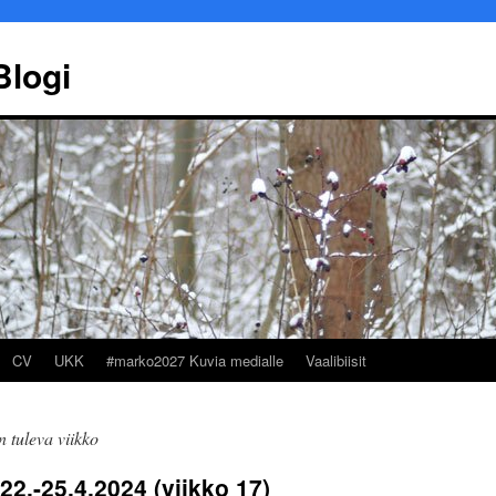
Blogi
CV
UKK
#marko2027 Kuvia medialle
Vaalibiisit
 tuleva viikko
Marko Ekqvist
Työllisyysp
2.-25.4.2024 (viikko 17)