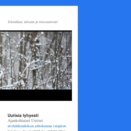
Tekniikkaa, taloutta ja innovaatioita!
Uutisia lyhyesti
Ajankohtaiset Uutiset
alveluliikelaitoksen johtokunnan varajäseneksi
1.6.2025 alkaen. Varsinaisena