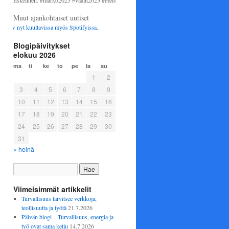
 Eskelinen. #marko2025 #vaalit2025 #Helsinki #perussuomalaiset
Muut ajankohtaiset uutiset
 nyt kuultavissa myös
Spotifyissa
.
Blogipäivitykset
elokuu 2026
ma
ti
ke
to
pe
la
su
1
2
3
4
5
6
7
8
9
10
11
12
13
14
15
16
17
18
19
20
21
22
23
24
25
26
27
28
29
30
31
« heinä
Viimeisimmät artikkelit
Turvallisuus tarvitsee verkkoja,
teollisuutta ja työtä
21.7.2026
Päivän blogi – Turvallisuus, energia ja
työ ovat sama ketju
14.7.2026