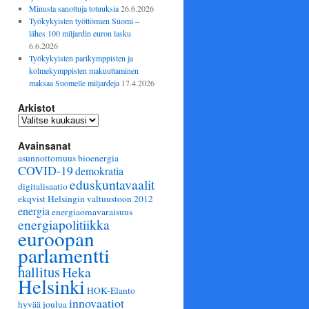
Minusta sanottuja totuuksia
26.6.2026
Työkykyisten työttömien Suomi –
lähes 100 miljardin euron lasku
6.6.2026
Työkykyisten parikymppisten ja
kolmekymppisten makuuttaminen
maksaa Suomelle miljardeja
17.4.2026
Arkistot
Arkistot
Avainsanat
asunnottomuus
bioenergia
COVID-19
demokratia
eduskuntavaalit
digitalisaatio
ekqvist Helsingin valtuustoon 2012
energia
energiaomavaraisuus
energiapolitiikka
euroopan
parlamentti
hallitus
Heka
Helsinki
HOK-Elanto
innovaatiot
hyvää joulua