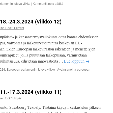
artikkelissa
lamentin tuleva viikko
|
Kommentit pois päältä
Brysselin
täysistunnon
huippukohdat
8.-24.3.2024 (viikko 12)
10.-11.
Huhtikuuta
The Rock" Ekqvist
2024
äristö- ja kansanterveysvaliokunta ottaa kantaa ehdotukseen
lupia, valvontaa ja lääketurvatoimintaa koskevan EU-
an lukien Euroopan lääkeviraston rakenteen ja menettelyjen
 toimenpiteet, joilla puututaan lääkepulaan, varmistetaan
uuhintaisuus, edistetään innovaatioita …
Lue loppuun
→
2024
,
Euroopan parlamentin tuleva viikko
|
Avainsanoina
euroopan
lissa
pan
entti
.3.2024
1.-17.3.2024 (viikko 11)
he Rock" Ekqvist
unto, Strasbourg Tekoäly. Tiistaina käydyn keskustelun jälkeen