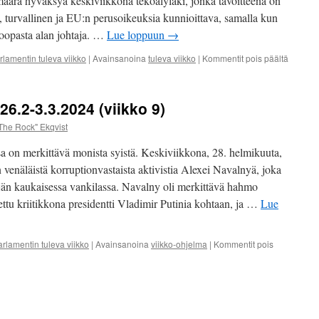
äärä hyväksyä keskiviikkona tekoälylaki, jonka tavoitteena on
a, turvallinen ja EU:n perusoikeuksia kunnioittava, samalla kun
roopasta alan johtaja. …
Lue loppuun
→
artikkel
lamentin tuleva viikko
|
Avainsanoina
tuleva viikko
|
Kommentit pois päältä
Euroop
parlame
11.-17.
6.2-3.3.2024 (viikko 9)
(viikko
11)
The Rock" Ekqvist
 on merkittävä monista syistä. Keskiviikkona, 28. helmikuuta,
venäläistä korruptionvastaista aktivistia Alexei Navalnyä, joka
äjän kaukaisessa vankilassa. Navalny oli merkittävä hahmo
ettu kriitikkona presidentti Vladimir Putinia kohtaan, ja …
Lue
rlamentin tuleva viikko
|
Avainsanoina
viikko-ohjelma
|
Kommentit pois