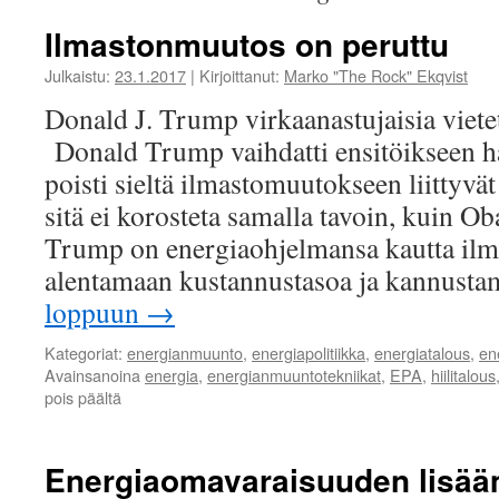
Ilmastonmuutos on peruttu
Julkaistu:
23.1.2017
|
Kirjoittanut:
Marko "The Rock" Ekqvist
Donald J. Trump virkaanastujaisia viete
Donald Trump vaihdatti ensitöikseen hal
poisti sieltä ilmastomuutokseen liittyvä
sitä ei korosteta samalla tavoin, kuin O
Trump on energiaohjelmansa kautta ilm
alentamaan kustannustasoa ja kannust
loppuun
→
Kategoriat:
energianmuunto
,
energiapolitiikka
,
energiatalous
,
en
Avainsanoina
energia
,
energianmuuntotekniikat
,
EPA
,
hiilitalous
artikkelissa
pois päältä
Ilmastonmuutos
on
peruttu
Energiaomavaraisuuden lisääm