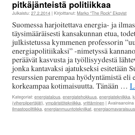
pitkäjänteistä politiikkaa
Julkaistu:
27.2.2014
|
Kirjoittanut:
Marko "The Rock" Ekqvist
Suomessa harjoitettava energia- ja ilmas
täysimääräisesti kansakunnan etua, tode
julkistetussa kymmenen professorin ”u
energiapolitiikaksi” -nimetyssä kannano
peräävät kasvusta ja työllisyydestä lähte
jonka kantavaksi ajatukseksi esitetään 
resurssien parempaa hyödyntämistä eli 
korkeampaa kotimaisuutta. Tänään …
L
Kategoriat:
energiatalous
,
energiatehokkuus
,
energiatekniikka
,
k
(viherpiipertäjät)
,
ympäristötekniikka
,
yrittäminen
|
Avainsanoina
ilmastopolitiikka
,
energianmuuntotekniikat
,
energiaomavaraisuus