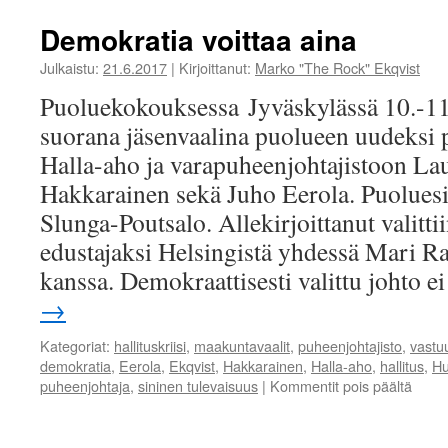
Demokratia voittaa aina
Julkaistu:
21.6.2017
|
Kirjoittanut:
Marko "The Rock" Ekqvist
Puoluekokouksessa Jyväskylässä 10.-11.
suorana jäsenvaalina puolueen uudeksi 
Halla-aho ja varapuheenjohtajistoon La
Hakkarainen sekä Juho Eerola. Puoluesi
Slunga-Poutsalo. Allekirjoittanut valitt
edustajaksi Helsingistä yhdessä Mari R
kanssa. Demokraattisesti valittu johto e
→
Kategoriat:
hallituskriisi
,
maakuntavaalit
,
puheenjohtajisto
,
vastu
demokratia
,
Eerola
,
Ekqvist
,
Hakkarainen
,
Halla-aho
,
hallitus
,
Hu
artikk
puheenjohtaja
,
sininen tulevaisuus
|
Kommentit pois päältä
Demok
voitta
aina