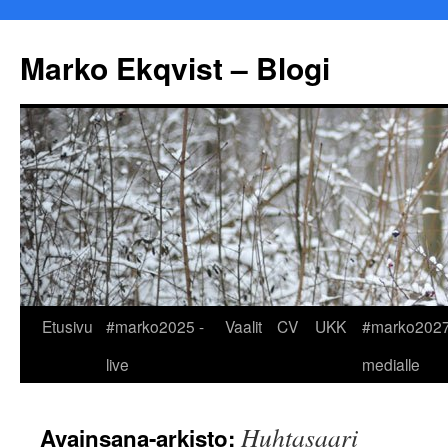
Marko Ekqvist – Blogi
Siirry
Etusivu
#marko2025 -
Vaalit
CV
UKK
#marko2027
sisältöön
live
medialle
Huhtasaari
Avainsana-arkisto: