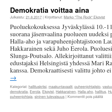
Demokratia voittaa aina
Julkaistu:
21.6.2017
|
Kirjoittanut:
Marko "The Rock" Ekqvist
Puoluekokouksessa Jyväskylässä 10.-11.
suorana jäsenvaalina puolueen uudeksi 
Halla-aho ja varapuheenjohtajistoon La
Hakkarainen sekä Juho Eerola. Puoluesi
Slunga-Poutsalo. Allekirjoittanut valitt
edustajaksi Helsingistä yhdessä Mari R
kanssa. Demokraattisesti valittu johto e
→
Kategoriat:
hallituskriisi
,
maakuntavaalit
,
puheenjohtajisto
,
vastu
demokratia
,
Eerola
,
Ekqvist
,
Hakkarainen
,
Halla-aho
,
hallitus
,
Hu
artikk
puheenjohtaja
,
sininen tulevaisuus
|
Kommentit pois päältä
Demok
voitta
aina