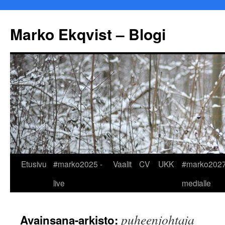
Marko Ekqvist – Blogi
Siirry
Etusivu
#marko2025 -
Vaalit
CV
UKK
#marko2027
sisältöön
live
medialle
puheenjohtaja
Avainsana-arkisto: