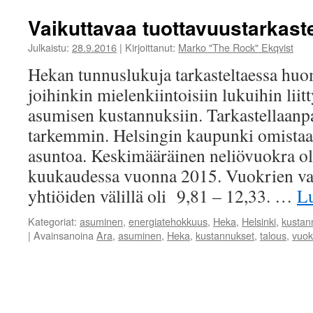
Vaikuttavaa tuottavuustarkast
Julkaistu:
28.9.2016
|
Kirjoittanut:
Marko "The Rock" Ekqvist
Hekan tunnuslukuja tarkasteltaessa huo
joihinkin mielenkiintoisiin lukuihin liit
asumisen kustannuksiin. Tarkastellaanp
tarkemmin. Helsingin kaupunki omista
asuntoa. Keskimääräinen neliövuokra ol
kuukaudessa vuonna 2015. Vuokrien vai
yhtiöiden välillä oli 9,81 – 12,33. …
L
Kategoriat:
asuminen
,
energiatehokkuus
,
Heka
,
Helsinki
,
kustan
|
Avainsanoina
Ara
,
asuminen
,
Heka
,
kustannukset
,
talous
,
vuok