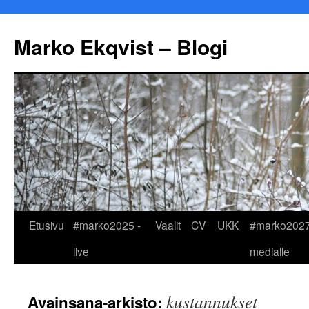
Marko Ekqvist – Blogi
Siirry
Etusivu
#marko2025 -
Vaalit
CV
UKK
#marko2027
sisältöön
live
medialle
kustannukset
Avainsana-arkisto: