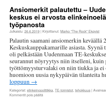
Ansiomerkit palautettu – Uud
keskus ei arvosta elinkeinoel
työpanosta
Julkaistu:
26.6.2019
|
Kirjoittanut:
Marko "The Rock" Ekqvist
Palautin saamani ansiomerkin keväällä 2
Keskuskauppakamarille asiasta. Syynä 
oli pelkästään Uudenmaan TE-keskuksen 
seurannut nöyryytys niin itselleni, kuin
työttömyysturvalaki on niin tiukka ja ei 
huomioon uusia nykypäivän tilanteita
loppuun
→
Kategoriat:
elinkeinopolitiikka
,
TE-toimistot
,
tehokkuus
|
Avainsa
artikkelissa
Kommentit pois päältä
Ansiomerkit
palautettu