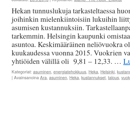
Hekan tunnuslukuja tarkasteltaessa huo
joihinkin mielenkiintoisiin lukuihin liit
asumisen kustannuksiin. Tarkastellaanp
tarkemmin. Helsingin kaupunki omista
asuntoa. Keskimääräinen neliövuokra ol
kuukaudessa vuonna 2015. Vuokrien vai
yhtiöiden välillä oli 9,81 – 12,33. …
L
Kategoriat:
asuminen
,
energiatehokkuus
,
Heka
,
Helsinki
,
kustan
|
Avainsanoina
Ara
,
asuminen
,
Heka
,
kustannukset
,
talous
,
vuok