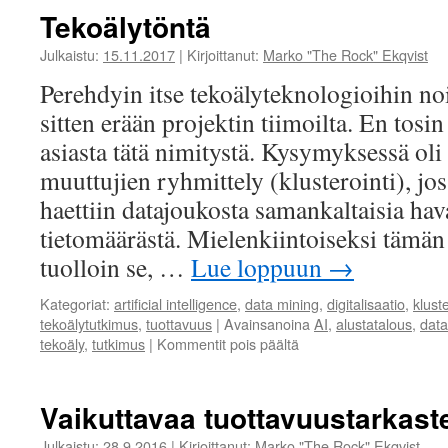
–
Tekoälytöntä
Uudenmaan
TE-
Julkaistu:
15.11.2017
|
Kirjoittanut:
Marko "The Rock" Ekqvist
keskus
Perehdyin itse tekoälyteknologioihin 
ei
arvosta
sitten erään projektin tiimoilta. En tosin
elinkeinoelämän
asiasta tätä nimitystä. Kysymyksessä ol
eteen
tehtyä
muuttujien ryhmittely (klusterointi), jos
työpanosta
haettiin datajoukosta samankaltaisia ha
tietomäärästä. Mielenkiintoiseksi tämän 
tuolloin se, …
Lue loppuun
→
Kategoriat:
artificial intelligence
,
data mining
,
digitalisaatio
,
kluste
tekoälytutkimus
,
tuottavuus
|
Avainsanoina
AI
,
alustatalous
,
data
artikkelissa
tekoäly
,
tutkimus
|
Kommentit pois päältä
Tekoälytöntä
Vaikuttavaa tuottavuustarkast
Julkaistu:
28.9.2016
|
Kirjoittanut:
Marko "The Rock" Ekqvist