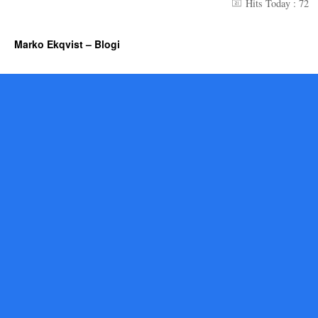
Hits Today : 72
Marko Ekqvist – Blogi