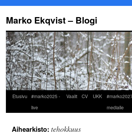
Marko Ekqvist – Blogi
Siirry
Etusivu
#marko2025 -
Vaalit
CV
UKK
#marko2027
sisältöön
live
medialle
tehokkuus
Aihearkisto: