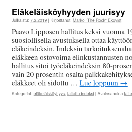
Eläkeläisköyhyyden juurisyy
Julkaistu:
7.2.2019
|
Kirjoittanut:
Marko "The Rock" Ekqvist
Paavo Lipposen hallitus keksi vuonna 
suosiollisella avustuksella ottaa käyttöö
eläkeindeksin. Indeksin tarkoituksenah
eläkkeen ostovoima elinkustannusten no
hallitus sitoi työeläkeindeksin 80-prosen
vain 20 prosentin osalta palkkakehityk
eläkkeet oli sidottu …
Lue loppuun
→
Kategoriat:
eläkeläisköyhyys
,
taitettu indeksi
|
Avainsanoina
tait