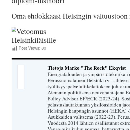
diplomi-insinööri
Oma ehdokkaasi Helsingin valtuustoon
Post Views:
80
Tietoja Marko "The Rock" Ekqvist
Energiatalouden ja ympäristötekniikan 
Perussuomalainen Helsinki ry - sihteeri 
työllisyyspalveluliikelaitoksen johtokun
Aiemmin poliittisena neuvonantajana Eu
Policy Advisor EP/ECR (2023-24). Sosiaa
pelastuslautakunnan yksilöasioiden jao
Helsingin kaupungin asunnot (HEKA) -h
Asukkaiden valitsema (2022-23). PerusÄij
Vuodesta 2014 lähtien osallistunut extr
Vapaa-aika kuluu voimaa, ketteryyttä ja