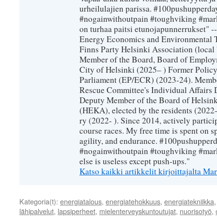
urheilulajien parissa. #100pushupperday
#nogainwithoutpain #toughviking #mar
on turhaa paitsi etunojapunnerrukset" --
Energy Economics and Environmental T
Finns Party Helsinki Association (loca
Member of the Board, Board of Employm
City of Helsinki (2025– ) Former Polic
Parliament (EP/ECR) (2023-24). Member
Rescue Committee's Individual Affairs 
Deputy Member of the Board of Helsin
(HEKA), elected by the residents (2022-
ry (2022- ). Since 2014, actively partic
course races. My free time is spent on sp
agility, and endurance. #100pushupperda
#nogainwithoutpain #toughviking #mar
else is useless except push-ups."
Katso kaikki artikkelit kirjoittajalta 
Kategoria(t):
energiatalous
,
energiatehokkuus
,
energiatekniikka
lähipalvelut
,
lapsiperheet
,
mielenterveyskuntoutujat
,
nuorisotyö
,