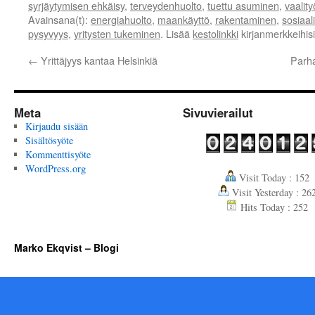
syrjäytymisen ehkäisy
,
terveydenhuolto
,
tuettu asuminen
,
vaality
Avainsana(t):
energiahuolto
,
maankäyttö
,
rakentaminen
,
sosiaal
pysyvyys
,
yritysten tukeminen
. Lisää
kestolinkki
kirjanmerkkeihisi
←
Yrittäjyys kantaa Helsinkiä
Parha
Meta
Sivuvierailut
Kirjaudu sisään
Sisältösyöte
Kommenttisyöte
WordPress.org
Visit Today : 152
Visit Yesterday : 26
Hits Today : 252
Marko Ekqvist – Blogi