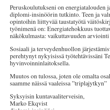
Peruskoulutukseni on energiatalouden j
diplomi-insinöörin tutkinto. Teen ja val
opintoihin liittyvää taustatyötä väitöskir
työnimenä on: Energiatehokkuus tuott
näkökulmasta: vaikuttavuuden arvioint
Sosiaali ja terveydenhuollon järjestämis
perehtynyt nykyisissä työtehtävissäni T
hyvinvoinninlaitoksella.
Muutos on tulossa, joten ole omalta osal
saamme näissä vaaleissa ”triplajytkyn”
Syksyisin kuntavaaliterveisin,
Marko Ekqvist