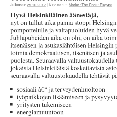
Julkaistu:
25.10.2012
|
Kirjoittanut:
Marko "The Rock" Ekqvist
Hyvä Helsinkiläinen äänestäjä,
nyt on tullut aika panna stoppi Helsingin
pompottelulle ja valtapuoluiden hyvä vel
Juhlapuheiden aika on ohi, on aika toim
itsenäisen ja asukaslähtöisen Helsingin 
toimia demokraattisen, itsenäisen ja as
puolesta. Seuraavalla valtuustokaudella
jokaista Helsinkiläistä koskettavista as
seuraavalla valtuustokaudella tehtävät pä
sosiaali â€“ ja terveydenhuoltoon
työpaikkojen lisäämiseen ja pysyvyyt
yritysten tukemiseen
energiamuuntoon