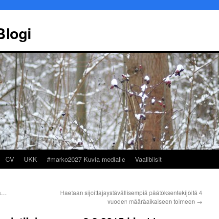
Blogi
CV
UKK
#marko2027 Kuvia medialle
Vaalibiisit
ta…
Haetaan sijoittajaystävällisempiä päätöksentekijöitä 4
vuoden määräaikaiseen toimeen
→
Marko Ekqvist
Työllisyyspal