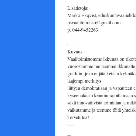
Lisätietoja:
Marko Ekqvist, eduskuntavaaliehdo
psvaalitoimisto@gmail.com
p. 044-9452263
—-
Kuvaus:
Vaalitoimistomme ikkunaa on rikottu
vuorostamme me teemme ikkunalle jot
graffitin, joka ei jätä ketään kylmä
laajempi merkitys
liittyen demokratiaan ja vapauteen es
kyseenalaisin keinoin rajoittamaan s
sekä innovatiivista toimintaa ja mik
vaikutamme ja teemme töitä yhteis
Tervetuloa!
—-