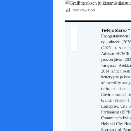
Post Views:
53
Tietoja Marko "
Energiatalouden j
ry - sihteeri (202
(2025 - ). Aiemmi
Advisor EP/ECR (2
jaoston jäsen (20
varajäsen. Asukka
2014 lähtien osal
ketteryyttä ja kes
#fitoverfifty #n
turhaa paitsi etu
Environmental Tec
branch) (2026– )
Enterprise, City 
Parliament (EP/E
Committee's Indiv
Helsinki City Ho
Secretary of Perus