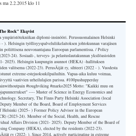
The Rock" Ekqvist
a ympäristötekniikan diplomi-insinööri. Perussuomalainen Helsinki
6 - ). Helsingin työllisyyspalveluliikelaitoksen johtokunnan varajäsen
n poliittisena neuvonantajana Euroopan parlamentissa. / Policy
023-24). Sosiaali-, terveys- ja pelastuslautakunnan yksilöasioiden
21- 2025). Helsingin kaupungin asunnot (HEKA) -hallituksen
iden valitsema (2022-23). PerusÄijät ry, sihteeri (2022 - ). Vuodesta
listunut extreme-estejuoksukilpailuihin. Vapaa-aika kuluu voimaa,
tävyyttä vaativien urheilulajien parissa. #100pushupperday
ogainwithoutpain #toughviking #marko2025 Motto: "Kaikki muu on
nojapunnerrukset" ---- Master of Science in Energy Economics and
hnology. Secretary, The Finns Party Helsinki Association (local
 Deputy Member of the Board, Board of Employment Services
of Helsinki (2025– ) Former Policy Advisor in the European
CR) (2023-24). Member of the Social, Health, and Rescue
idual Affairs Division (2021- 2025). Deputy Member of the Board of
using Company (HEKA), elected by the residents (2022-23).
Äijät ry (2022- ). Since 2014, actively participating in extreme