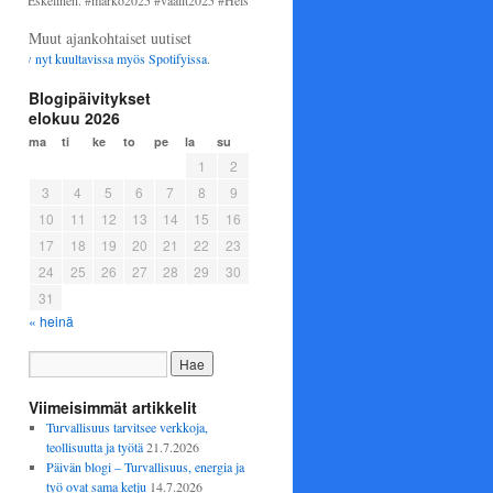
skelinen. #marko2025 #vaalit2025 #Helsinki #perussuomalaiset
Muut ajankohtaiset uutiset
nyt kuultavissa myös
Spotifyissa
.
Blogipäivitykset
elokuu 2026
ma
ti
ke
to
pe
la
su
1
2
3
4
5
6
7
8
9
10
11
12
13
14
15
16
17
18
19
20
21
22
23
24
25
26
27
28
29
30
31
« heinä
Viimeisimmät artikkelit
Turvallisuus tarvitsee verkkoja,
teollisuutta ja työtä
21.7.2026
Päivän blogi – Turvallisuus, energia ja
työ ovat sama ketju
14.7.2026