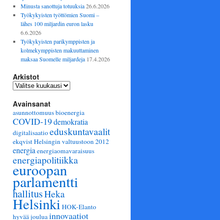
Minusta sanottuja totuuksia
26.6.2026
Työkykyisten työttömien Suomi –
lähes 100 miljardin euron lasku
6.6.2026
Työkykyisten parikymppisten ja
kolmekymppisten makuuttaminen
maksaa Suomelle miljardeja
17.4.2026
Arkistot
Arkistot
Avainsanat
asunnottomuus
bioenergia
COVID-19
demokratia
eduskuntavaalit
digitalisaatio
ekqvist Helsingin valtuustoon 2012
energia
energiaomavaraisuus
energiapolitiikka
euroopan
parlamentti
hallitus
Heka
Helsinki
HOK-Elanto
innovaatiot
hyvää joulua