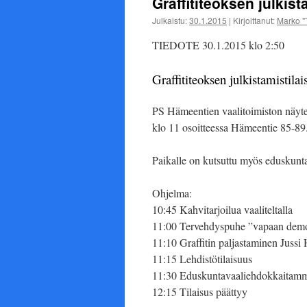
Graffititeoksen julkis
Julkaistu:
30.1.2015
|
Kirjoittanut:
Marko "
TIEDOTE 30.1.2015 klo 2:50
Graffititeoksen julkistamistilai
PS Hämeentien vaalitoimiston näytei
klo 11 osoitteessa Hämeentie 85-89
Paikalle on kutsuttu myös eduskunt
Ohjelma:
10:45 Kahvitarjoilua vaaliteltalla
11:00 Tervehdyspuhe ”vapaan demok
11:10 Graffitin paljastaminen Jussi
11:15 Lehdistötilaisuus
11:30 Eduskuntavaaliehdokkaitamme
12:15 Tilaisus päättyy