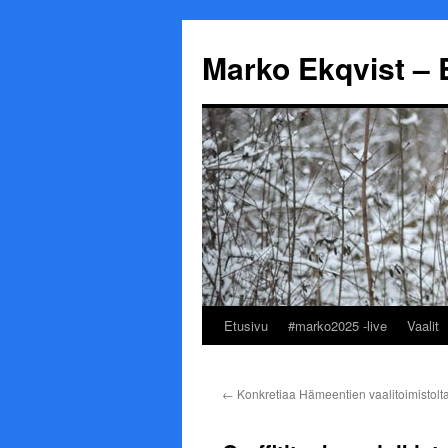
Marko Ekqvist – 
Etusivu
#marko2025 -live
Vaalit
Siirry
sisältöön
←
Konkretiaa Hämeentien vaalitoimistol