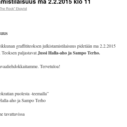
tamistilaisuus ma 2.2.2015 klo 11
jäsenenenämme toimii Heli E
The Rock" Ekqvist
Marko Ekqvist – Talk Show 
suus
kkunan graffititeoksen julkistamistilaisuus pidetään ma 2.2.2015
Jussi Halla-aho ja Sampo Terho.
. Teoksen paljastavat
avaaliehdokkaitamme. Tervetuloa!
ratian puolesta -teemalla”
 Halla-aho ja Sampo Terho
 tavattavissa