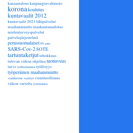
kansantalous
kaupunginvaltuusto
korona
koulutus
kuntavaalit 2012
kuntavaalit 2021
lähipalvelut
maahanmuutto
maakuntauudistus
mielenterveyspalvelut
palvelujärjestelmä
perussuomalaiset
PS auto
SARS-Cov-2
SOTE
tartuntaketjut
tehokkuus
tuottavuus
tulevan viikon ohjelma
turve
työllisyys
työllistäminen
työperäinen maahanmuutto
vientiteollisuus
vaalikiertue
vaalityö
viikon varrelta
yrittäminen