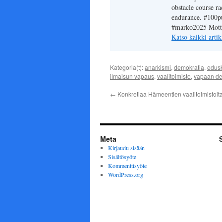
obstacle course ra
endurance. #100pu
#marko2025 Motto:
Katso kaikki arti
Kategoria(t):
anarkismi
,
demokratia
,
edusk
ilmaisun vapaus
,
vaalitoimisto
,
vapaan de
←
Konkretiaa Hämeentien vaalitoimistol
Meta
Kirjaudu sisään
Sisältösyöte
Kommenttisyöte
WordPress.org