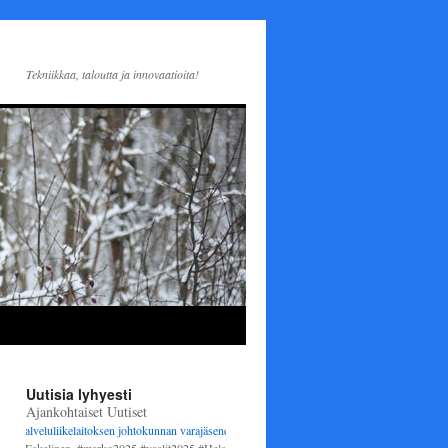
Tekniikkaa, taloutta ja innovaatioita!
Uutisia lyhyesti
Ajankohtaiset Uutiset
veluliikelaitoksen johtokunnan varajäseneksi
1.6.2025 alkaen. Varsinaisena