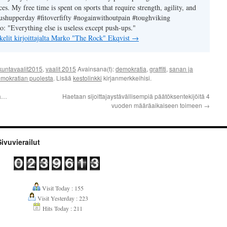
ces. My free time is spent on sports that require strength, agility, and
shupperday #fitoverfifty #nogainwithoutpain #toughviking
 "Everything else is useless except push-ups."
kkelit kirjoittajalta Marko "The Rock" Ekqvist
→
untavaalit2015
,
vaalit 2015
Avainsana(t):
demokratia
,
graffiti
,
sanan ja
mokratian puolesta
. Lisää
kestolinkki
kirjanmerkkeihisi.
ta…
Haetaan sijoittajaystävällisempiä päätöksentekijöitä 4
vuoden määräaikaiseen toimeen
→
Sivuvierailut
Visit Today : 155
Visit Yesterday : 223
Hits Today : 211