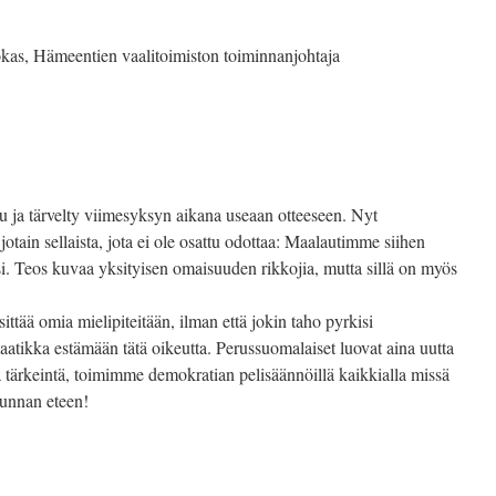
kas, Hämeentien vaalitoimiston toiminnanjohtaja
 ja tärvelty viimesyksyn aikana useaan otteeseen. Nyt
ain sellaista, jota ei ole osattu odottaa: Maalautimme siihen
ksi. Teos kuvaa yksityisen omaisuuden rikkojia, mutta sillä on myös
ittää omia mielipiteitään, ilman että jokin taho pyrkisi
aatikka estämään tätä oikeutta. Perussuomalaiset luovat aina uutta
ä tärkeintä, toimimme demokratian pelisäännöillä kaikkialla missä
kunnan eteen!